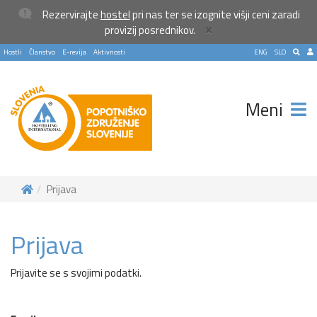
Rezervirajte
hostel
pri nas ter se izognite višji ceni zaradi
×
provizij posrednikov.
Hostli
Članstvo
E-revija
Aktivnosti
ENG
SLO
Meni
Prijava
Prijava
Prijavite se s svojimi podatki.