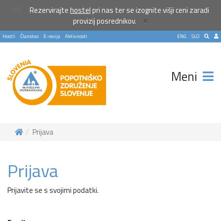
Rezervirajte
hostel
pri nas ter se izognite višji ceni zaradi
×
provizij posrednikov.
Hostli
Članstvo
E-revija
Aktivnosti
ENG
SLO
Meni
Prijava
Prijava
Prijavite se s svojimi podatki.