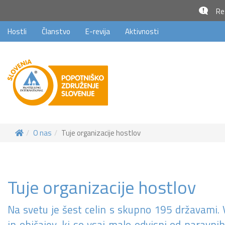
Rez
Hostli
Članstvo
E-revija
Aktivnosti
O nas
Tuje organizacije hostlov
Tuje organizacije hostlov
Na svetu je šest celin s skupno 195 državami. V
in običajev, ki so vsaj malo odvisni od naravni