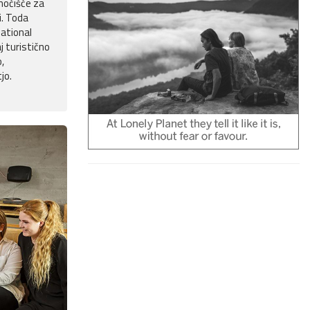
nočišče za
i. Toda
national
j turistično
,
jo.