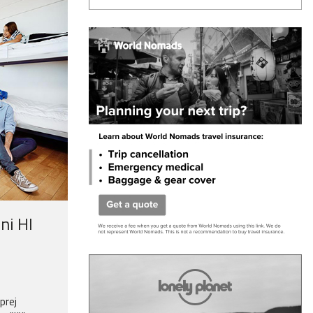
ni HI
prej