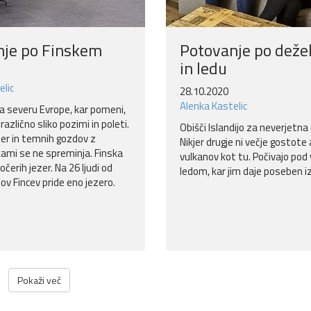
nje po Finskem
Potovanje po dežel
in ledu
elic
28.10.2020
Alenka Kastelic
na severu Evrope, kar pomeni,
različno sliko pozimi in poleti.
Obišči Islandijo za neverjetna
zer in temnih gozdov z
Nikjer drugje ni večje gostote 
kami se ne spreminja. Finska
vulkanov kot tu. Počivajo pod
očerih jezer. Na 26 ljudi od
ledom, kar jim daje poseben iz
nov Fincev pride eno jezero.
Pokaži več