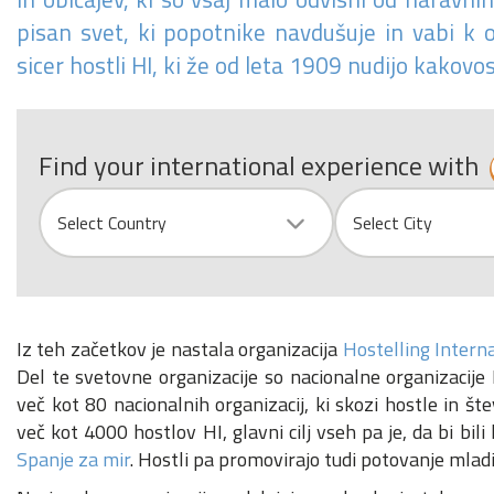
pisan svet, ki popotnike navdušuje in vabi k o
sicer hostli HI, ki že od leta 1909 nudijo kakovo
Find your international experience with
Country
City
Select Country
Select City
Iz teh začetkov je nastala organizacija
Hostelling Intern
Del te svetovne organizacije so nacionalne organizacije H
več kot 80 nacionalnih organizacij, ki skozi hostle in štev
več kot 4000 hostlov HI, glavni cilj vseh pa je, da bi bi
Spanje za mir
. Hostli pa promovirajo tudi potovanje mlad