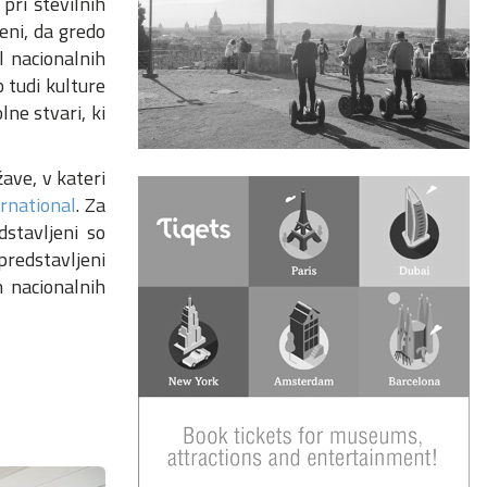
pri številnih
eni, da gredo
l nacionalnih
 tudi kulture
lne stvari, ki
ave, v kateri
ernational
. Za
dstavljeni so
 predstavljeni
h nacionalnih