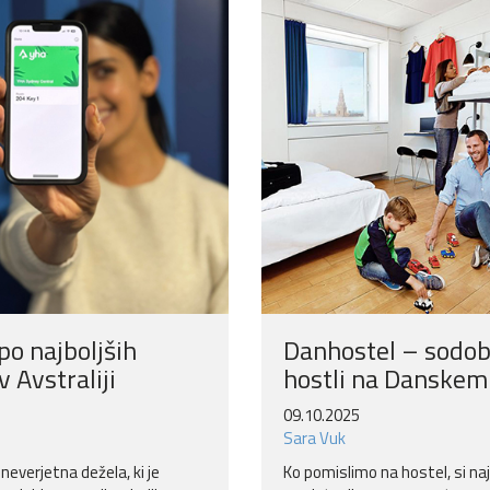
po najboljših
Danhostel – sodob
v Avstraliji
hostli na Danskem
09.10.2025
Sara Vuk
 neverjetna dežela, ki je
Ko pomislimo na hostel, si naj