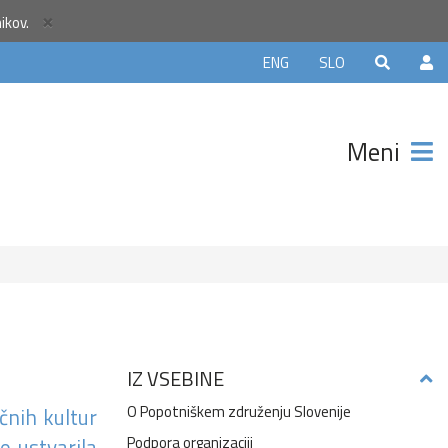
×
nikov.
ELJE5
ENG
SLO
in
 €
Meni
z manj
itnic na
IZ VSEBINE
O Popotniškem združenju Slovenije
čnih kultur
e ustvarila
Podpora organizaciji