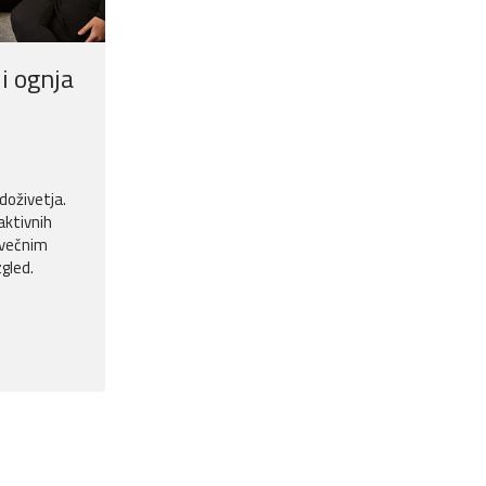
i ognja
 doživetja.
aktivnih
 večnim
gled.