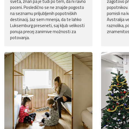
sveta, znan pa je tudi po tem, da ni ravno
zagotovo pr
poceni. Posledično se ne znajde pogosto
popotnikov. 
na seznamu priljubljenih popotniških
pomisli na k
destinacij. Jaz sem mnenja, da te lahko
Avstralija ve
Luksemburg preseneti, saj kljub velikosti
raznolika, p
ponuja precej zanimive možnosti za
znamenitos
potovanja.