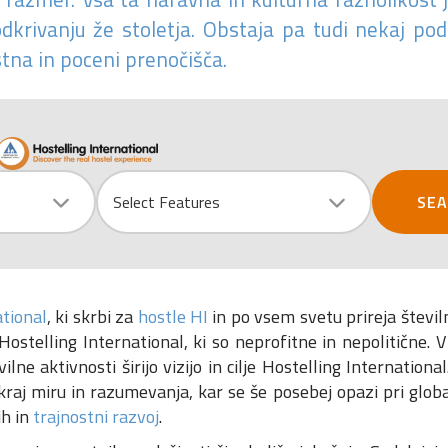
dkrivanju že stoletja. Obstaja pa tudi nekaj po
stna in poceni prenočišča.
Select Features
SE
ational
, ki skrbi za
hostle HI
in po vsem svetu prireja številn
ostelling International, ki so neprofitne in nepolitične. V 
ilne aktivnosti širijo vizijo in cilje Hostelling Internationa
li kraj miru in razumevanja, kar se še posebej opazi pri glob
ih in
trajnostni razvoj
.