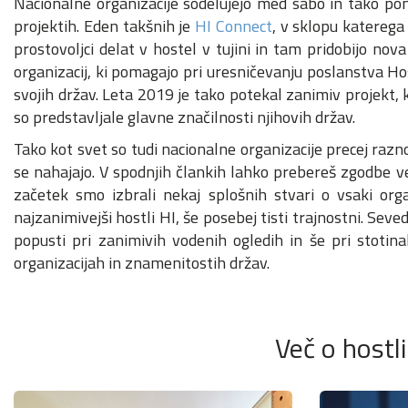
Nacionalne organizacije sodelujejo med sabo in tako pom
projektih. Eden takšnih je
HI Connect
, v sklopu katerega
prostovoljci delat v hostel v tujini in tam pridobijo no
organizacij, ki pomagajo pri uresničevanju poslanstva Hos
svojih držav. Leta 2019 je tako potekal zanimiv projekt, k
so predstavljale glavne značilnosti njihovih držav.
Tako kot svet so tudi nacionalne organizacije precej razn
se nahajajo. V spodnjih člankih lahko prebereš zgodbe več
začetek smo izbrali nekaj splošnih stvari o vsaki organ
najzanimivejši hostli HI, še posebej tisti trajnostni. Seve
popusti pri zanimivih vodenih ogledih in še pri stotina
organizacijah in znamenitostih držav.
Več o hostli