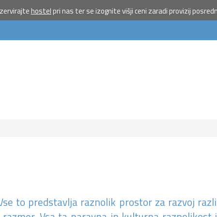
ervirajte
hostel
pri nas ter se izognite višji ceni zaradi provizij posred
Pošlji VES
na 1919 
doniraj 5
Pomagaj otrokom 
priložnostmi do poč
morju.
Več
Ne hvala
se to predstavlja raznolik prostor za razvoj razli
h razmer. Vsa ta naravna in kulturna raznolikost j