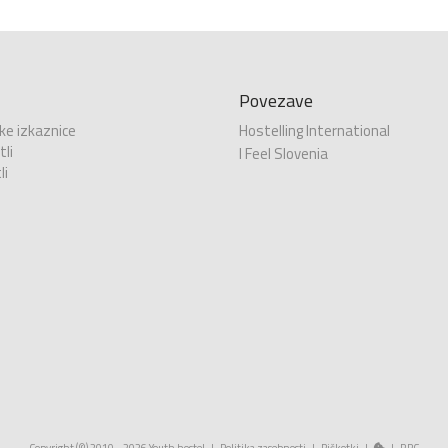
Povezave
ke izkaznice
Hostelling International
li
I Feel Slovenia
li
Copyright (©) 2010 - 2026 Youth hostel |
Politika zasebnosti
|
Piškotki
|
|
RPC