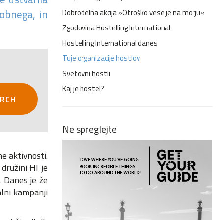
dobnega, in
Dobrodelna akcija »Otroško veselje na morju«
Zgodovina Hostelling International
Hostelling International danes
Tuje organizacije hostlov
Svetovni hostli
Kaj je hostel?
ARCH
Ne spreglejte
e aktivnosti.
družini HI je
l. Danes je že
alni kampanji