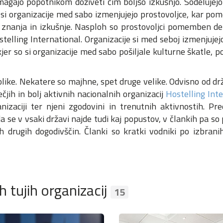
agajo popotnikom doživeti čim boljšo izkušnjo. Sodelujejo 
 si organizacije med sabo izmenjujejo prostovoljce, kar pom
va znanja in izkušnje. Nasploh so prostovoljci pomemben de
telling International. Organizacije si med seboj izmenjujejo
jer so si organizacije med sabo pošiljale kulturne škatle, po
olike. Nekatere so majhne, spet druge velike. Odvisno od drž
jih in bolj aktivnih nacionalnih organizacij
Hostelling Int
izaciji ter njeni zgodovini in trenutnih aktivnostih. Pre
da se v vsaki državi najde tudi kaj popustov, v člankih pa so
h drugih dogodivščin. Članki so kratki vodniki po izbrani
h tujih organizacij
15