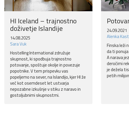
HI Iceland – trajnostno
Potova
doživetje Islandije
24.09.2021
Alenka Kast
14.08.2025
Sara Vuk
Finska leži 
da ti ponuja 
Hostelling International združuje
A narava je
skupnost, ki spodbuja trajnostno
deročimi re
potovanje, spoštuje okolje in povezuje
je dežela tis
popotnike. V tem prispevku vas
petih milijo
popeljemo na sever, na Islandijo, kjer HI že
več kot osemdeset let ustvarja
nepozabne izkušnje v stiku z naravo in
gostoljubnimi skupnostmi.