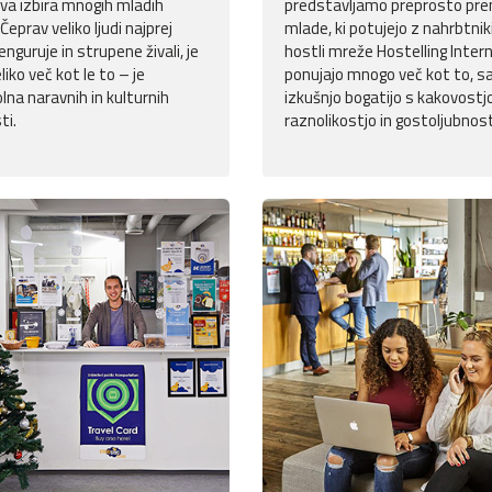
va izbira mnogih mladih
predstavljamo preprosto pre
Čeprav veliko ljudi najprej
mlade, ki potujejo z nahrbtnik
enguruje in strupene živali, je
hostli mreže Hostelling Inter
liko več kot le to – je
ponujajo mnogo več kot to, sa
olna naravnih in kulturnih
izkušnjo bogatijo s kakovostjo
ti.
raznolikostjo in gostoljubnost