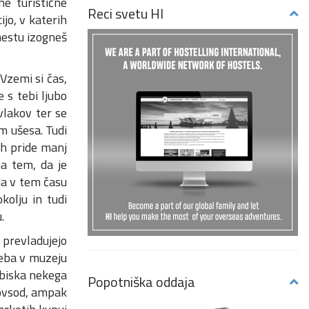
e turistične
Reci svetu HI
jo, v katerih
mestu izogneš
Vzemi si čas,
e s tebi ljubo
vlakov ter se
m ušesa. Tudi
ih pride manj
na tem, da je
da v tem času
olju in tudi
.
 prevladujejo
reba v muzeju
 obiska nekega
Popotniška oddaja
povsod, ampak