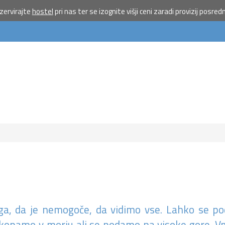
na 1919 
ervirajte
hostel
pri nas ter se izognite višji ceni zaradi provizij posred
doniraj 5
Pomagaj otrokom 
priložnostmi do poč
morju.
Več
Ne hvala
sega, da je nemogoče, da vidimo vse. Lahko se 
 okopamo v morju ali se podamo na visoke gore. 