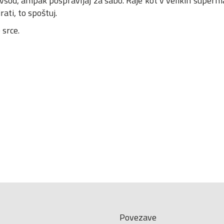
epovsod, ampak pospravljaj za sabo. Raje kot v velikih super
rati, to spoštuj.
 srce.
Povezave