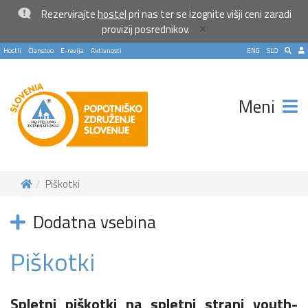
Rezervirajte
hostel
pri nas ter se izognite višji ceni zaradi
×
provizij posrednikov.
Hostli
Članstvo
E-revija
Aktivnosti
ENG
SLO
Meni
Piškotki
Dodatna vsebina
Piškotki
Spletni piškotki na spletni strani youth-