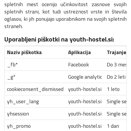
spletnih mest ocenijo učinkovitost zasnove svojih
spletnih strani, kot tudi ustreznost vrste in števila
oglasov, ki jih ponujajo uporabnikom na svojih spletnih
straneh.
Uporabljeni piškotki na youth-hostel.si:
Naziv piškotka
Aplikacija
Trajanje
_fb*
Facebook
Do 3 mese
_g*
Google analytic
Do 2 leti
cookieconsent_dismissed
youth-hostel.si
1 leto
yh_user_lang
youth-hostel.si
Single ses
yhsession
youth-hostel.si
Single ses
yh_promo
youth-hostel.si
1 dan