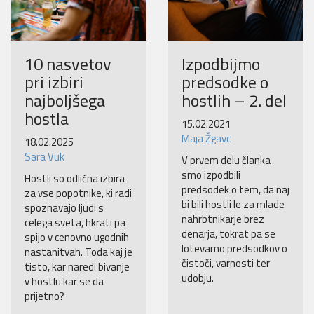
10 nasvetov
Izpodbijmo
pri izbiri
predsodke o
najboljšega
hostlih – 2. del
hostla
15.02.2021
Maja Žgavc
18.02.2025
Sara Vuk
V prvem delu članka
smo izpodbili
Hostli so odlična izbira
predsodek o tem, da naj
za vse popotnike, ki radi
bi bili hostli le za mlade
spoznavajo ljudi s
nahrbtnikarje brez
celega sveta, hkrati pa
denarja, tokrat pa se
spijo v cenovno ugodnih
lotevamo predsodkov o
nastanitvah. Toda kaj je
čistoči, varnosti ter
tisto, kar naredi bivanje
udobju.
v hostlu kar se da
prijetno?