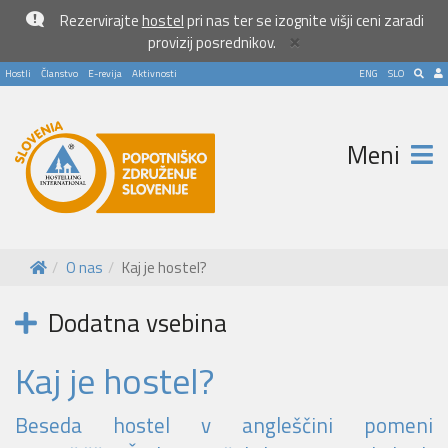
Rezervirajte
hostel
pri nas ter se izognite višji ceni zaradi
×
provizij posrednikov.
Hostli
Članstvo
E-revija
Aktivnosti
ENG
SLO
Meni
O nas
Kaj je hostel?
Dodatna vsebina
Kaj je hostel?
Beseda hostel v angleščini pomeni