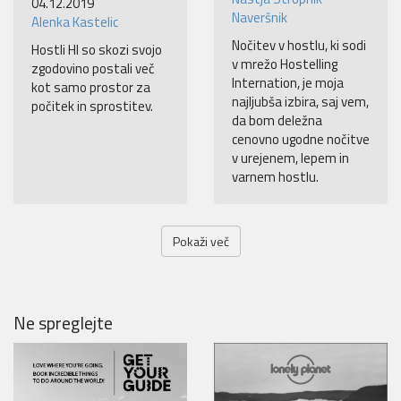
04.12.2019
Naveršnik
Alenka Kastelic
Nočitev v hostlu, ki sodi
Hostli HI so skozi svojo
v mrežo Hostelling
zgodovino postali več
Internation, je moja
kot samo prostor za
najljubša izbira, saj vem,
počitek in sprostitev.
da bom deležna
cenovno ugodne nočitve
v urejenem, lepem in
varnem hostlu.
Pokaži več
Ne spreglejte