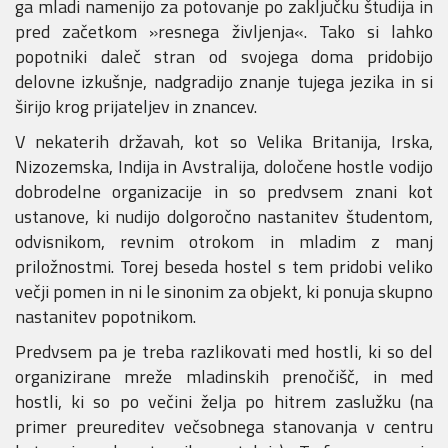
ga mladi namenijo za potovanje po zaključku študija in
pred začetkom »resnega življenja«. Tako si lahko
popotniki daleč stran od svojega doma pridobijo
delovne izkušnje, nadgradijo znanje tujega jezika in si
širijo krog prijateljev in znancev.
V nekaterih državah, kot so Velika Britanija, Irska,
Nizozemska, Indija in Avstralija, določene hostle vodijo
dobrodelne organizacije in so predvsem znani kot
ustanove, ki nudijo dolgoročno nastanitev študentom,
odvisnikom, revnim otrokom in mladim z manj
priložnostmi. Torej beseda hostel s tem pridobi veliko
večji pomen in ni le sinonim za objekt, ki ponuja skupno
nastanitev popotnikom.
Predvsem pa je treba razlikovati med hostli, ki so del
organizirane mreže mladinskih prenočišč, in med
hostli, ki so po večini želja po hitrem zaslužku (na
primer preureditev večsobnega stanovanja v centru