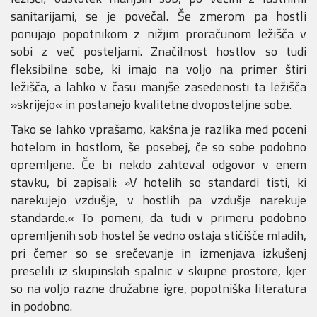
sanitarijami, se je povečal. Še zmerom pa hostli
ponujajo popotnikom z nižjim proračunom ležišča v
sobi z več posteljami. Značilnost hostlov so tudi
fleksibilne sobe, ki imajo na voljo na primer štiri
ležišča, a lahko v času manjše zasedenosti ta ležišča
»skrijejo« in postanejo kvalitetne dvoposteljne sobe.
Tako se lahko vprašamo, kakšna je razlika med poceni
hotelom in hostlom, še posebej, če so sobe podobno
opremljene. Če bi nekdo zahteval odgovor v enem
stavku, bi zapisali: »V hotelih so standardi tisti, ki
narekujejo vzdušje, v hostlih pa vzdušje narekuje
standarde.« To pomeni, da tudi v primeru podobno
opremljenih sob hostel še vedno ostaja stičišče mladih,
pri čemer so se srečevanje in izmenjava izkušenj
preselili iz skupinskih spalnic v skupne prostore, kjer
so na voljo razne družabne igre, popotniška literatura
in podobno.