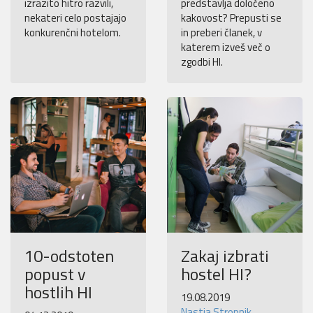
izrazito hitro razvili,
predstavlja določeno
nekateri celo postajajo
kakovost? Prepusti se
konkurenčni hotelom.
in preberi članek, v
katerem izveš več o
zgodbi HI.
10-odstoten
Zakaj izbrati
popust v
hostel HI?
hostlih HI
19.08.2019
Nastja Stropnik