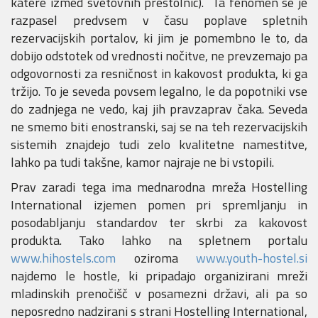
katere izmed svetovnih prestolnic). Ta fenomen se je
razpasel predvsem v času poplave spletnih
rezervacijskih portalov, ki jim je pomembno le to, da
dobijo odstotek od vrednosti nočitve, ne prevzemajo pa
odgovornosti za resničnost in kakovost produkta, ki ga
tržijo. To je seveda povsem legalno, le da popotniki vse
do zadnjega ne vedo, kaj jih pravzaprav čaka. Seveda
ne smemo biti enostranski, saj se na teh rezervacijskih
sistemih znajdejo tudi zelo kvalitetne namestitve,
lahko pa tudi takšne, kamor najraje ne bi vstopili.
Prav zaradi tega ima mednarodna mreža Hostelling
International izjemen pomen pri spremljanju in
posodabljanju standardov ter skrbi za kakovost
produkta. Tako lahko na spletnem portalu
www.hihostels.com
oziroma
www.youth-hostel.si
najdemo le hostle, ki pripadajo organizirani mreži
mladinskih prenočišč v posamezni državi, ali pa so
neposredno nadzirani s strani Hostelling International,