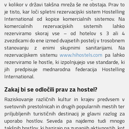
v kolikor v državi takšna mreža še ne obstaja. Prav to
je tisto, kar loči spletni rezervacijski sistem Hostelling
International od kopice komercialnih sistemov. Na
komercialnih rezervacijskih sistemih lahko
rezerviramo skoraj vse – od hotelov s 3 ali 4
zvezdicami do ene izmed dvajsetih postelj v trosobnem
stanovanju z enimi skupnimi sanitarijami. Na
rezervacijskem sistemu
www.hihostels.com
pa lahko
rezerviramo le hostle, ki izpolnjujejo vse standarde, ki
jih predpisuje mednarodna federacija Hostelling
International.
Zakaj bi se odločili prav za hostel?
Raziskovanje različnih kultur in krajev predvsem v
svetovnih prestolnicah in drugih popularnih mestih ter
priljubljenih turističnih destinacij je glavni razlog za
uporabo hostlov. Seveda pa najdemo tudi mnogo
takšnih hostlov, ki bazirajo na zunanjih aktivnostih, kot