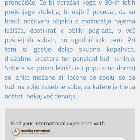
prenočišče. Če bi vprašali koga v 80-ih letih
Pošlji VESELJE5 na 1919 in
prejšnjega stoletja, bi najbrž povedal, da so
doniraj 5 €
hostli nočitveni objekti z možnostjo najema
Pomagaj otrokom z manj priložnostmi do počitnic na morju.
ležišča, dostikrat v obliki pograda, v več
posteljnih sobah, po ugodni/nizki ceni. Pri
Več
tem si gostje delijo skupno kopalnico,
Ne hvala
družabne prostore ter ponekod tudi kuhinjo.
Sobe s skupnimi ležišči (ali popularno dormi)
so lahko mešane ali ločene po spolu, so pa
tudi na voljo zasebne sobe, za katere je treba
odšteti nekaj več denarja.
Find your international experience with
Country