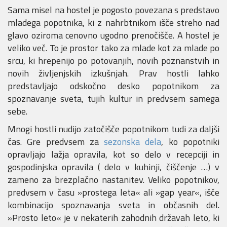
Sama misel na hostel je pogosto povezana s predstavo
mladega popotnika, ki z nahrbtnikom išče streho nad
glavo oziroma cenovno ugodno prenočišče. A hostel je
veliko več. To je prostor tako za mlade kot za mlade po
srcu, ki hrepenijo po potovanjih, novih poznanstvih in
novih življenjskih izkušnjah. Prav hostli lahko
predstavljajo odskočno desko popotnikom za
spoznavanje sveta, tujih kultur in predvsem samega
sebe.
Mnogi hostli nudijo zatočišče popotnikom tudi za daljši
čas. Gre predvsem za
sezonska dela
, ko popotniki
opravljajo lažja opravila, kot so delo v recepciji in
gospodinjska opravila ( delo v kuhinji, čiščenje …) v
zameno za brezplačno nastanitev. Veliko popotnikov,
predvsem v času »prostega leta« ali »gap year«, išče
kombinacijo spoznavanja sveta in občasnih del.
»Prosto leto« je v nekaterih zahodnih državah leto, ki