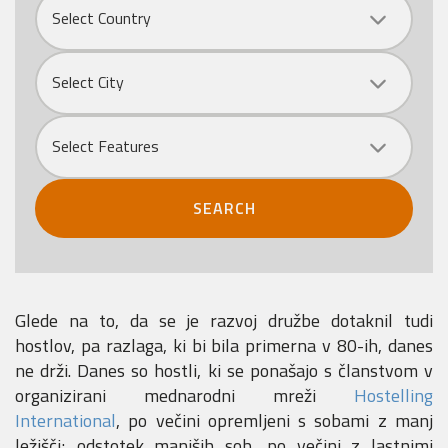
Select Country
City
Select City
Select Features
SEARCH
Glede na to, da se je razvoj družbe dotaknil tudi
hostlov, pa razlaga, ki bi bila primerna v 80-ih, danes
ne drži. Danes so hostli, ki se ponašajo s članstvom v
organizirani mednarodni mreži
Hostelling
International
, po večini opremljeni s sobami z manj
ležišči; odstotek manjših sob, po večini z lastnimi