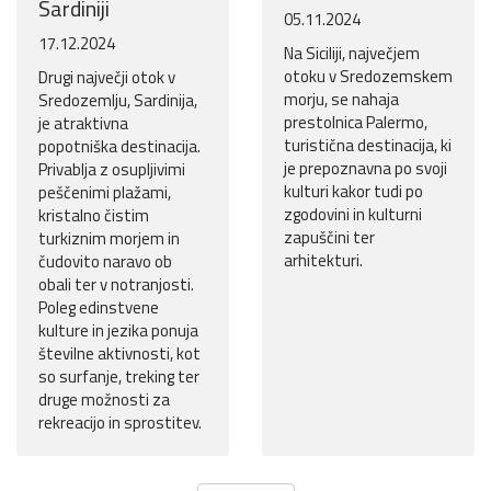
Sardiniji
05.11.2024
17.12.2024
Na Siciliji, največjem
otoku v Sredozemskem
Drugi največji otok v
morju, se nahaja
Sredozemlju, Sardinija,
prestolnica Palermo,
je atraktivna
turistična destinacija, ki
popotniška destinacija.
je prepoznavna po svoji
Privablja z osupljivimi
kulturi kakor tudi po
peščenimi plažami,
zgodovini in kulturni
kristalno čistim
zapuščini ter
turkiznim morjem in
arhitekturi.
čudovito naravo ob
obali ter v notranjosti.
Poleg edinstvene
kulture in jezika ponuja
številne aktivnosti, kot
so surfanje, treking ter
druge možnosti za
rekreacijo in sprostitev.