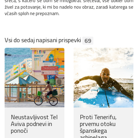
sreča, s katero se bom še mnogokrat srečeval, vse dokler bom
živel za potovanje, ki mi bo nadelo nov obraz, zaradi katerega se
včasih sploh ne prepoznam.
Vsi do sedaj napisani prispevki
69
Neustavljivost Tel
Proti Tenerifu,
Aviva podnevi in
prvemu otoku
ponoči
španskega
arhipelaga