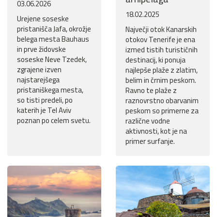
03.06.2026
18.02.2025
Urejene soseske
pristanišča Jafa, okrožje
Največji otok Kanarskih
belega mesta Bauhaus
otokov Tenerife je ena
in prve židovske
izmed tistih turističnih
soseske Neve Tzedek,
destinacij, ki ponuja
zgrajene izven
najlepše plaže z zlatim,
najstarejšega
belim in črnim peskom.
pristaniškega mesta,
Ravno te plaže z
so tisti predeli, po
raznovrstno obarvanim
katerih je Tel Aviv
peskom so primerne za
poznan po celem svetu.
različne vodne
aktivnosti, kot je na
primer surfanje.