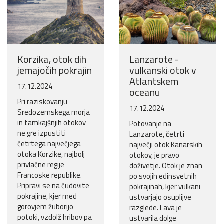
Korzika, otok dih
Lanzarote -
jemajočih pokrajin
vulkanski otok v
Atlantskem
17.12.2024
oceanu
Pri raziskovanju
17.12.2024
Sredozemskega morja
in tamkajšnjih otokov
Potovanje na
ne gre izpustiti
Lanzarote, četrti
četrtega največjega
največji otok Kanarskih
otoka Korzike, najbolj
otokov, je pravo
privlačne regije
doživetje. Otok je znan
Francoske republike.
po svojih edinsvetnih
Pripravi se na čudovite
pokrajinah, kjer vulkani
pokrajine, kjer med
ustvarjajo osuplijve
gorovjem žuborijo
razglede. Lava je
potoki, vzdolž hribov pa
ustvarila dolge