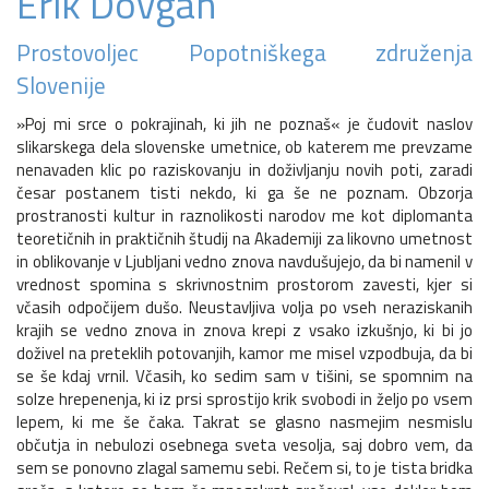
Erik Dovgan
Prostovoljec Popotniškega združenja
Slovenije
»Poj mi srce o pokrajinah, ki jih ne poznaš« je čudovit naslov
slikarskega dela slovenske umetnice, ob katerem me prevzame
nenavaden klic po raziskovanju in doživljanju novih poti, zaradi
česar postanem tisti nekdo, ki ga še ne poznam. Obzorja
prostranosti kultur in raznolikosti narodov me kot diplomanta
teoretičnih in praktičnih študij na Akademiji za likovno umetnost
in oblikovanje v Ljubljani vedno znova navdušujejo, da bi namenil v
vrednost spomina s skrivnostnim prostorom zavesti, kjer si
včasih odpočijem dušo. Neustavljiva volja po vseh neraziskanih
krajih se vedno znova in znova krepi z vsako izkušnjo, ki bi jo
doživel na preteklih potovanjih, kamor me misel vzpodbuja, da bi
se še kdaj vrnil. Včasih, ko sedim sam v tišini, se spomnim na
solze hrepenenja, ki iz prsi sprostijo krik svobodi in željo po vsem
lepem, ki me še čaka. Takrat se glasno nasmejim nesmislu
občutja in nebulozi osebnega sveta vesolja, saj dobro vem, da
sem se ponovno zlagal samemu sebi. Rečem si, to je tista bridka