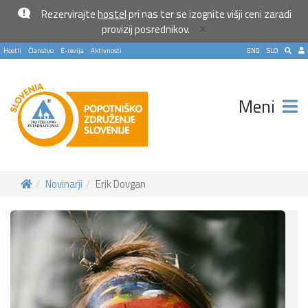
Rezervirajte
hostel
pri nas ter se izognite višji ceni zaradi
×
provizij posrednikov.
Hostli
Članstvo
E-revija
Aktivnosti
ENG
SLO
Meni
Novinarji
Erik Dovgan