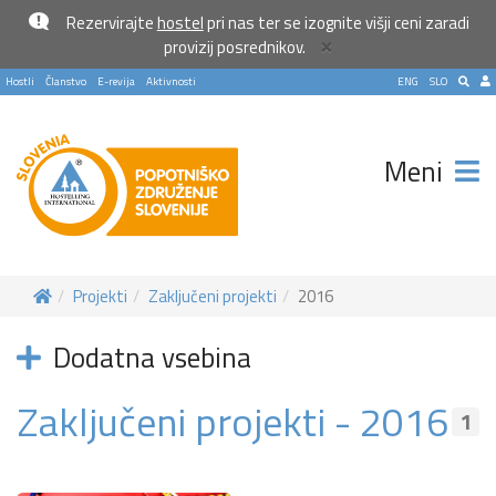
Rezervirajte
hostel
pri nas ter se izognite višji ceni zaradi
×
provizij posrednikov.
Hostli
Članstvo
E-revija
Aktivnosti
ENG
SLO
Meni
Projekti
Zaključeni projekti
2016
Dodatna vsebina
Zaključeni projekti - 2016
1