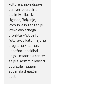
kulture afriške države,
temveč tudi veliko
zanimivih ljudi iz
Ugande, Bolgarije,
Romunije in Tanzanije.
Preko dvoletnega
projekta »Active for
future«, s katerim je na
programu Erasmus+
uspešno kandidiral
Celjski mladinski center,
se je s šestimi Slovenci
odpravila na jug in
spoznala drugačen
svet.