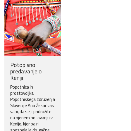
Potopisno
predavanje o
Keniji
Popotnica in
prostovoljka
Popotniškega združenja
Slovenije Ana Žekar vas
vabi, da se ji pridružite
na njenem potovanju v
Kenijo, kjer pa ni
spoznala le drugačne