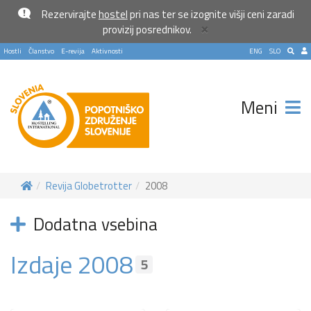
Rezervirajte
hostel
pri nas ter se izognite višji ceni zaradi
×
provizij posrednikov.
Hostli
Članstvo
E-revija
Aktivnosti
ENG
SLO
Meni
Revija Globetrotter
2008
Dodatna vsebina
Izdaje 2008
5