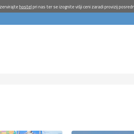
ervirajte
hostel
pri nas ter se izognite višji ceni zaradi provizij posred
Pošlji VES
na 1919 
doniraj 5
Pomagaj otrokom 
priložnostmi do poč
morju.
Več
Ne hvala