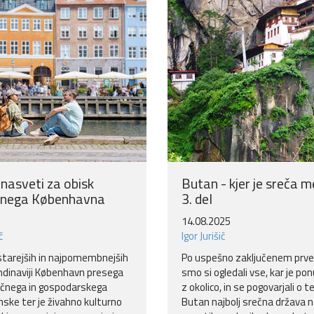
 nasveti za obisk
Butan - kjer je sreča m
ičnega Københavna
3. del
14.08.2025
č
Igor Jurišič
starejših in najpomembnejših
Po uspešno zaključenem prve
dinaviji København presega
smo si ogledali vse, kar je po
tičnega in gospodarskega
z okolico, in se pogovarjali o t
nske ter je živahno kulturno
Butan najbolj srečna država n