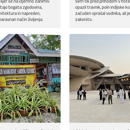
 kjer se na izjemno zanimiv
sem tik pred prihodom v hotel
etajo bogata zgodovina,
opazil travnik, poln indijske ko
itektura in napreden,
začuden vprašal vodnika, ali je 
aravnan način življenja.
zakonito.