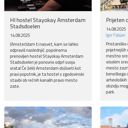
HI hostel Stayokay Amsterdam
Prijeten 
Stadsdoelen
14.08.2025
Igor Fabjan
14.08.2025
Pristaniško
(Amster)dam ti nasvet, kam se lahko
prijetnejših
odpraviš naslednjič: popolnoma
mestno sred
prenovljen hostel Stayokay Amsterdam
visokim sre
Stadsdoelen je ponovno odprl svoja
mesto zazna
vrata! Če želiš Amsterdam doživeti kot
beneškega ob
pravi popotnik, je ta hostel v zgodovinski
arheoloških 
stavbi ob rečnih kanalih pravo mesto
obzidju mogo
zate.
park.