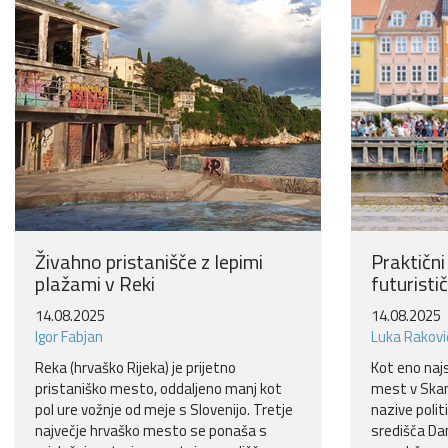
Živahno pristanišče z lepimi
Praktični
plažami v Reki
futurist
14.08.2025
14.08.2025
Igor Fabjan
Luka Rakovi
Reka (hrvaško Rijeka) je prijetno
Kot eno naj
pristaniško mesto, oddaljeno manj kot
mest v Skan
pol ure vožnje od meje s Slovenijo. Tretje
nazive poli
največje hrvaško mesto se ponaša s
središča Da