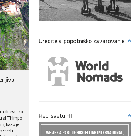
Uredite si popotniško zavarovanje
erljiva –
m dnevu, ko
Reci svetu HI
nujal Thimpo
em, kako je
a svetu,