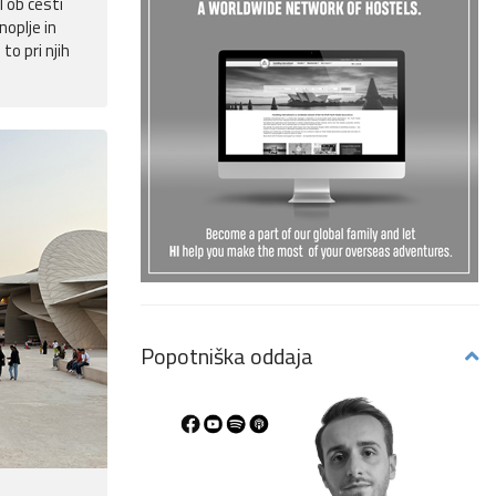
 ob cesti
noplje in
to pri njih
Popotniška oddaja