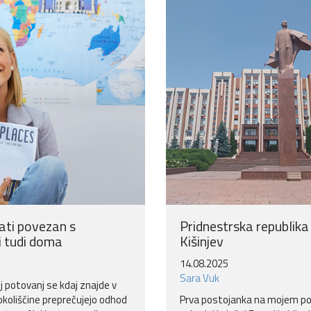
ati povezan s
Pridnestrska republika 
i tudi doma
Kišinjev
14.08.2025
Sara Vuk
lj potovanj se kdaj znajde v
o okoliščine preprečujejo odhod
Prva postojanka na mojem po