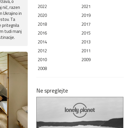
država, o
2022
2021
j nič, razen
n Ukrajino in
2020
2019
istov. Ta
2018
2017
e pritegnila
em tudi manj
2016
2015
tinacije.
2014
2013
2012
2011
2010
2009
2008
Ne spreglejte