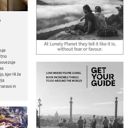
o
žuje
stno
 povezuje
as
o, kjer HI že
rja
naravo in