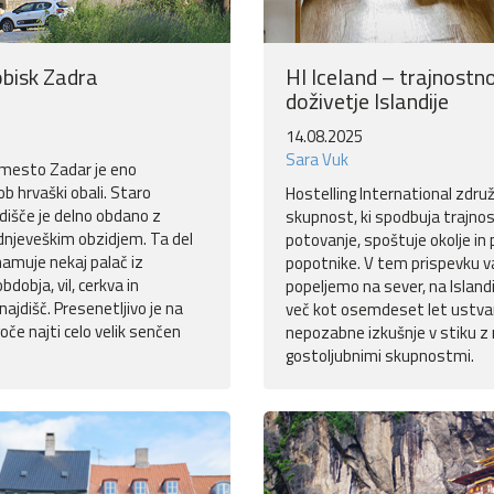
obisk Zadra
HI Iceland – trajnostn
doživetje Islandije
14.08.2025
Sara Vuk
 mesto Zadar je eno
 ob hrvaški obali. Staro
Hostelling International zdru
išče je delno obdano z
skupnost, ki spodbuja trajno
dnjeveškim obzidjem. Ta del
potovanje, spoštuje okolje in
muje nekaj palač iz
popotnike. V tem prispevku v
dobja, vil, cerkva in
popeljemo na sever, na Islandij
najdišč. Presenetljivo je na
več kot osemdeset let ustva
če najti celo velik senčen
nepozabne izkušnje v stiku z 
gostoljubnimi skupnostmi.