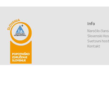
Info
Naročilo člans
Slovenski Host
Svetovni host
Kontakt
PZS-Popotniško združenje Slovenije
Gosposvetska cesta 86
2000 Maribor, Slovenija
info@youth-hostel.si