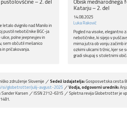
e pustolovščine – 2. del
Obisk mednarodnega 
Katarju – 2. del
14.08.2025
Luka Rakovič
e letalo dvignilo nad Manilo in
j pustil nebotičnike BGC-ja
Pogled na visoke, elegantno
 ulice, polne jeepneyjev in
nebotičnike, ki sijejo v pušč
ov, sem občutil mešanico
mirna jutra ob vonju začimb i
 in pričakovanja.
ozkimi ulicami tržnic, kjer se
gradi skupaj s stoletnimi običa
iško združenje Slovenije
Sedež izdajatelja:
Gosposvetska cesta 8
/si/globetrotter/julij-avgust-2025
Vodja, odgovorni urednik:
Anja
:
Sander Karsen
ISSN 2712-6315
Spletna revija Globetrotter je v
 1481.