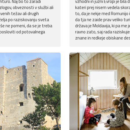
turo. Naj bo to zaradi
vzhodni in južni Evropi je bila 
zlogov, obveznosti v službi ali
kateri prej nisem vedela skora
tvenih težav ali drugih
to, da je nekje med Romunijo i
želja po raziskovanju sveta
da tja ne zaide prav veliko tur
 še ne pomeni, da se je treba
država je Moldavija, ki pa me j
osloviti od potovalnega
ravno zato, saj rada raziskuj
znane in redkeje obiskane des