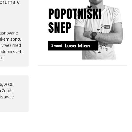
foruma v
 zasnovane
avskem soncu,
n vrvež med
 sodobni svet
ji.
6, 2000
 Žepič,
pisana v