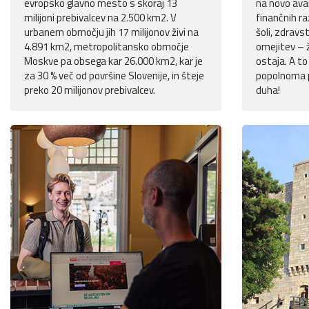
evropsko glavno mesto s skoraj 13
na novo avan
milijoni prebivalcev na 2.500 km2. V
finančnih ra
urbanem območju jih 17 milijonov živi na
šoli, zdravs
4.891 km2, metropolitansko območje
omejitev – 
Moskve pa obsega kar 26.000 km2, kar je
ostaja. A to
za 30 % več od površine Slovenije, in šteje
popolnoma p
preko 20 milijonov prebivalcev.
duha!