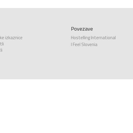
Povezave
ke izkaznice
Hostelling International
li
I Feel Slovenia
li
Copyright (©) 2010 - 2026 Youth hostel |
Politika zasebnosti
|
Piškotki
|
|
RPC