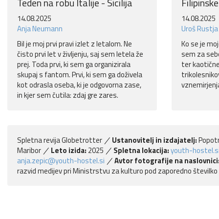
Teden na robu Italije - Sicilija
Filipinsk
14.08.2025
14.08.2025
Anja Neumann
Uroš Rustja
Bil je moj prvi pravi izlet z letalom. Ne
Ko se je moj
čisto prvi let v življenju, saj sem letela že
sem za sebo
prej. Toda prvi, ki sem ga organizirala
ter kaotične
skupaj s fantom. Prvi, ki sem ga doživela
trikolesnik
kot odrasla oseba, ki je odgovorna zase,
vznemirjenja
in kjer sem čutila: zdaj gre zares.
Spletna revija Globetrotter
Ustanovitelj in izdajatelj:
Popotn
Maribor
Leto izida:
2025
Spletna lokacija:
youth-hostel.si
anja.zepic@youth-hostel.si
Avtor fotografije na naslovnici
razvid medijev pri Ministrstvu za kulturo pod zaporedno številko