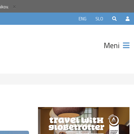
×
nikov.
ELJE5
ENG
SLO
in
 €
Meni
z manj
itnic na