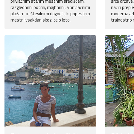
privlačnim starim mestnim središčem,
srce države,
razglednimi potmi, majhnimi, a privlačnimi
način prepl
plažami in številnimi dogodki, ki popestrijo
moderna arh
mestni vsakdan skozi celo leto.
trajnostno n