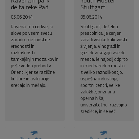
Ravena in park
Youth Hostel
delta reke Pad
Stuttgart
05.06.2014
05.06.2014
Ravena ima cerkve, ki
Stuttgart, deželna
slove po vsem svetu
prestolnica, je cenjen
zaradi umetnostne
zaradi visoke kakovosti
vrednosti in
življenja. Vinogradi in
razkošnosti
goz-dovi segajo vse do
tamkajšnjih mozaikov in
mesta. Je najbolj odprto
je še vedno prehod v
in mednarodno mesto,
Orient, kjer se različne
z veliko raznolikostjo:
kulture in civilizacije
uspešna industrija,
srečajo in mešajo.
športni centri, velike
založbe, priznana
operna hiša,
univerzitetno-razvojno
središče, in še več.