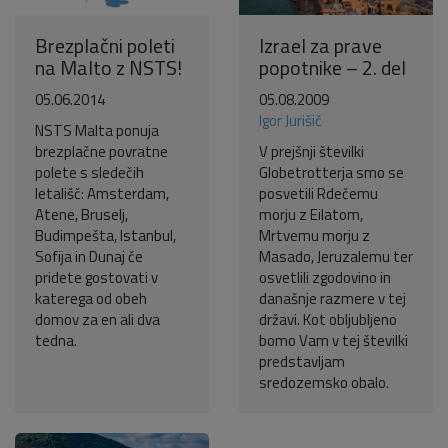
Brezplačni poleti
Izrael za prave
na Malto z NSTS!
popotnike – 2. del
05.06.2014
05.08.2009
Igor Jurišič
NSTS Malta ponuja
brezplačne povratne
V prejšnji številki
polete s sledečih
Globetrotterja smo se
letališč: Amsterdam,
posvetili Rdečemu
Atene, Bruselj,
morju z Eilatom,
Budimpešta, Istanbul,
Mrtvemu morju z
Sofija in Dunaj če
Masado, Jeruzalemu ter
pridete gostovati v
osvetlili zgodovino in
katerega od obeh
današnje razmere v tej
domov za en ali dva
državi. Kot obljubljeno
tedna.
bomo Vam v tej številki
predstavljam
sredozemsko obalo.