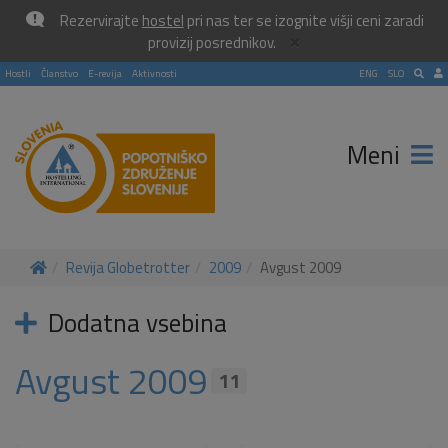
Rezervirajte
hostel
pri nas ter se izognite višji ceni zaradi
×
provizij posrednikov.
Hostli
Članstvo
E-revija
Aktivnosti
ENG
SLO
Meni
Revija Globetrotter
2009
Avgust 2009
Dodatna vsebina
Avgust 2009
11