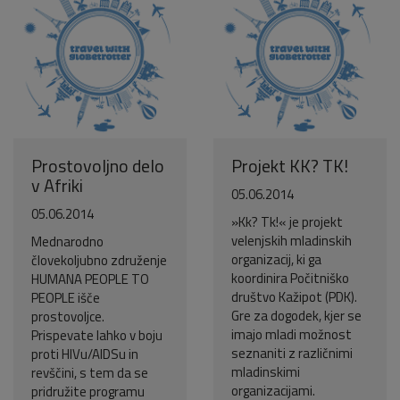
Prostovoljno delo
Projekt KK? TK!
v Afriki
05.06.2014
05.06.2014
»Kk? Tk!« je projekt
velenjskih mladinskih
Mednarodno
organizacij, ki ga
človekoljubno združenje
koordinira Počitniško
HUMANA PEOPLE TO
društvo Kažipot (PDK).
PEOPLE išče
Gre za dogodek, kjer se
prostovoljce.
imajo mladi možnost
Prispevate lahko v boju
seznaniti z različnimi
proti HIVu/AIDSu in
mladinskimi
revščini, s tem da se
organizacijami.
pridružite programu