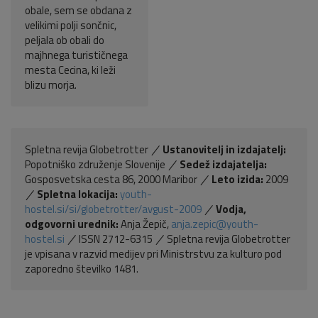
obale, sem se obdana z
velikimi polji sončnic,
peljala ob obali do
majhnega turističnega
mesta Cecina, ki leži
blizu morja.
Spletna revija Globetrotter
Ustanovitelj in izdajatelj:
Popotniško združenje Slovenije
Sedež izdajatelja:
Gosposvetska cesta 86, 2000 Maribor
Leto izida:
2009
Spletna lokacija:
youth-
hostel.si/si/globetrotter/avgust-2009
Vodja,
odgovorni urednik:
Anja Žepič,
anja.zepic@youth-
hostel.si
ISSN 2712-6315
Spletna revija Globetrotter
je vpisana v razvid medijev pri Ministrstvu za kulturo pod
zaporedno številko 1481.