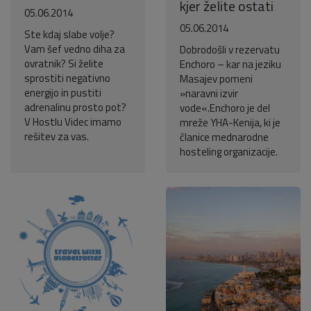
kjer želite ostati
05.06.2014
05.06.2014
Ste kdaj slabe volje?
Vam šef vedno diha za
Dobrodošli v rezervatu
ovratnik? Si želite
Enchoro – kar na jeziku
sprostiti negativno
Masajev pomeni
energijo in pustiti
»naravni izvir
adrenalinu prosto pot?
vode«.Enchoro je del
V Hostlu Videc imamo
mreže YHA-Kenija, ki je
rešitev za vas.
članice mednarodne
hosteling organizacije.