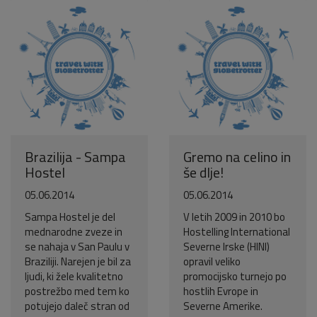
Pošlji VESELJE5 na 1919 in
doniraj 5 €
Pomagaj otrokom z manj priložnostmi do počitnic na morju.
Več
Ne hvala
Brazilija - Sampa
Gremo na celino in
Hostel
še dlje!
05.06.2014
05.06.2014
Sampa Hostel je del
V letih 2009 in 2010 bo
mednarodne zveze in
Hostelling International
se nahaja v San Paulu v
Severne Irske (HINI)
Braziliji. Narejen je bil za
opravil veliko
ljudi, ki žele kvalitetno
promocijsko turnejo po
postrežbo med tem ko
hostlih Evrope in
potujejo daleč stran od
Severne Amerike.