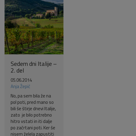
Sedem dni Italije –
2. del
05.06.2014
Anja Žepič
No, pa sem bila že na
pol poti, pred mano so
bili še štirje dnevi Italije,
zato je bilo potrebno
hitro vstati in iti dalje
po začrtani poti. Ker še
nisem želela zapustiti