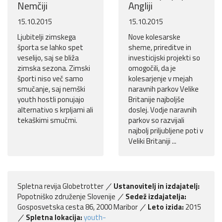
Nemčiji
Angliji
15.10.2015
15.10.2015
Ljubitelji zimskega
Nove kolesarske
športa se lahko spet
sheme, prireditve in
veselijo, saj se bliža
investicijski projekti so
zimska sezona. Zimski
omogočili, da je
športi niso več samo
kolesarjenje v mejah
smučanje, saj nemški
naravnih parkov Velike
youth hostli ponujajo
Britanije najboljše
alternativo s krpljami ali
doslej. Vodje naravnih
tekaškimi smučmi.
parkov so razvijali
najbolj priljubljene poti v
Veliki Britaniji ...
Spletna revija Globetrotter
Ustanovitelj in izdajatelj:
Popotniško združenje Slovenije
Sedež izdajatelja:
Gosposvetska cesta 86, 2000 Maribor
Leto izida:
2015
Spletna lokacija:
youth-