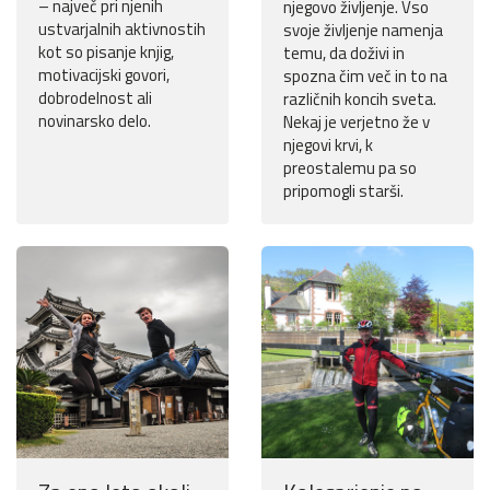
– največ pri njenih
njegovo življenje. Vso
ustvarjalnih aktivnostih
svoje življenje namenja
kot so pisanje knjig,
temu, da doživi in
motivacijski govori,
spozna čim več in to na
dobrodelnost ali
različnih koncih sveta.
novinarsko delo.
Nekaj je verjetno že v
njegovi krvi, k
preostalemu pa so
pripomogli starši.