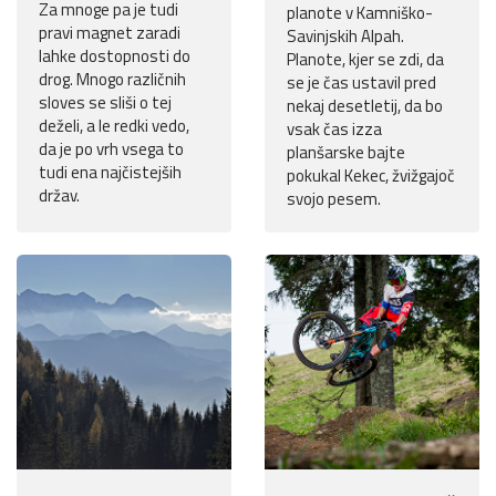
Za mnoge pa je tudi
planote v Kamniško-
pravi magnet zaradi
Savinjskih Alpah.
lahke dostopnosti do
Planote, kjer se zdi, da
drog. Mnogo različnih
se je čas ustavil pred
sloves se sliši o tej
nekaj desetletij, da bo
deželi, a le redki vedo,
vsak čas izza
da je po vrh vsega to
planšarske bajte
tudi ena najčistejših
pokukal Kekec, žvižgajoč
držav.
svojo pesem.