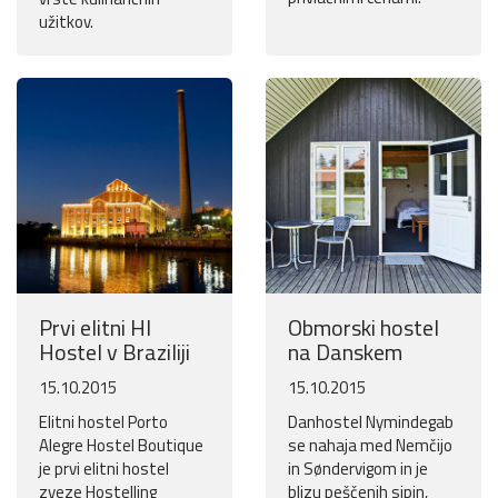
užitkov.
Prvi elitni HI
Obmorski hostel
Hostel v Braziliji
na Danskem
15.10.2015
15.10.2015
Elitni hostel Porto
Danhostel Nymindegab
Alegre Hostel Boutique
se nahaja med Nemčijo
je prvi elitni hostel
in Søndervigom in je
zveze Hostelling
blizu peščenih sipin,