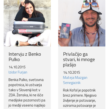
Ne hvala
Intervju z Benko
Privlačijo ga
Pulko
stvari, ki mnoge
plašijo
14.10.2015
Izidor Furjan
14.10.2015
Mateja Mazgan
Benka Pulko, svetovna
Senegacnik
popotnica, ki ustvarja
tako v Sloveniji kot v
Rok Kofol je popotnik
ZDA. Ženska, ki ne išče
brez primere. Njegovo
medijske pozornosti pa
življenje je potovanje,
jo mediji vseeno najdejo
oziroma potovanje je