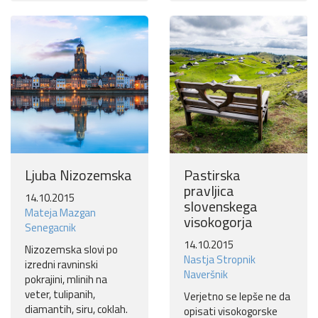
Ljuba Nizozemska
Pastirska
pravljica
14.10.2015
slovenskega
Mateja Mazgan
visokogorja
Senegacnik
14.10.2015
Nizozemska slovi po
Nastja Stropnik
izredni ravninski
Naveršnik
pokrajini, mlinih na
veter, tulipanih,
Verjetno se lepše ne da
diamantih, siru, coklah.
opisati visokogorske