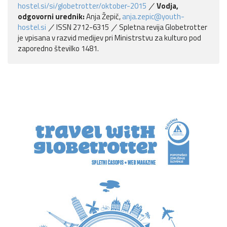
hostel.si/si/globetrotter/oktober-2015
Vodja,
odgovorni urednik:
Anja Žepič,
anja.zepic@youth-
hostel.si
ISSN 2712-6315
Spletna revija Globetrotter
je vpisana v razvid medijev pri Ministrstvu za kulturo pod
zaporedno številko 1481.