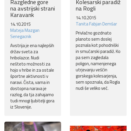
Razgledne gore
Kolesarski paradiž
na avstrijski strani
na Rogli
Karavank
14.10.2015
Tanita Fabjan Demšar
14.10.2015
Mateja Mazgan
Privlačno gozdnato
Senegacnik
planoto sem doslej
poznala kot pohodniški
Avstrija je ena najlepših
in smučarski paradiž. Ko
držav sveta za
pa sem zagledala
hribolazce. Nudi
poligon, namenjenega
nešteto možnosti za
utrjevanju veščin
hojo v hribe in za ostale
gorskega kolesarjenja,
športne aktivnosti v
sem spoznala, da Rogla
naravi. Čista, varna in
nudi še veliko več.
dostopna narava je
razlog, da tja zahajamo
tudi mnogi ljubitelji gora
iz Slovenije.