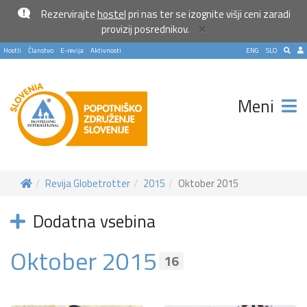
Rezervirajte
hostel
pri nas ter se izognite višji ceni zaradi
×
provizij posrednikov.
Hostli
Članstvo
E-revija
Aktivnosti
ENG
SLO
Meni
Revija Globetrotter
2015
Oktober 2015
Pošlji VESELJE5 na 1919 in
Dodatna vsebina
doniraj 5 €
Oktober 2015
Pomagaj otrokom z manj priložnostmi do počitnic na morju.
16
Več