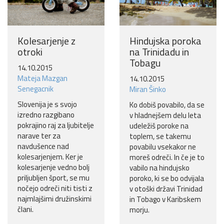
Kolesarjenje z
Hindujska poroka
otroki
na Trinidadu in
Tobagu
14.10.2015
Mateja Mazgan
14.10.2015
Senegacnik
Miran Šinko
Slovenija je s svojo
Ko dobiš povabilo, da se
izredno razgibano
v hladnejšem delu leta
pokrajino raj za ljubitelje
udeležiš poroke na
narave ter za
toplem, se takemu
navdušence nad
povabilu vsekakor ne
kolesarjenjem. Ker je
moreš odreči. In če je to
kolesarjenje vedno bolj
vabilo na hindujsko
priljubljen šport, se mu
poroko, ki se bo odvijala
nočejo odreči niti tisti z
v otoški državi Trinidad
najmlajšimi družinskimi
in Tobago v Karibskem
člani.
morju.