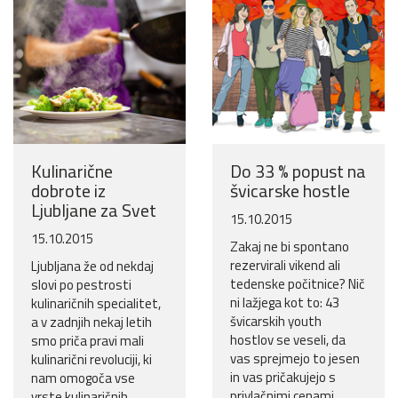
Kulinarične
Do 33 % popust na
dobrote iz
švicarske hostle
Ljubljane za Svet
15.10.2015
15.10.2015
Zakaj ne bi spontano
rezervirali vikend ali
Ljubljana že od nekdaj
tedenske počitnice? Nič
slovi po pestrosti
ni lažjega kot to: 43
kulinaričnih specialitet,
švicarskih youth
a v zadnjih nekaj letih
hostlov se veseli, da
smo priča pravi mali
vas sprejmejo to jesen
kulinarični revoluciji, ki
in vas pričakujejo s
nam omogoča vse
privlačnimi cenami.
vrste kulinaričnih