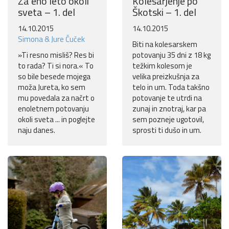
Za eno leto okoli
Kolesarjenje po
sveta – 1. del
Škotski – 1. del
14.10.2015
14.10.2015
Simona & Jure Čuček
Biti na kolesarskem
»Ti resno misliš? Res bi
potovanju 35 dni z 18 kg
to rada? Ti si nora.« To
težkim kolesom je
so bile besede mojega
velika preizkušnja za
moža Jureta, ko sem
telo in um. Toda takšno
mu povedala za načrt o
potovanje te utrdi na
enoletnem potovanju
zunaj in znotraj, kar pa
okoli sveta ... in poglejte
sem pozneje ugotovil,
naju danes.
sprosti ti dušo in um.