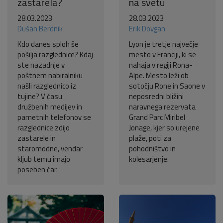
zastarela?
na svetu
28.03.2023
28.03.2023
Dušan Berdnik
Erik Dovgan
Kdo danes sploh še
Lyon je tretje največje
pošilja razglednice? Kdaj
mesto v Franciji, ki se
ste nazadnje v
nahaja v regiji Rona-
poštnem nabiralniku
Alpe. Mesto leži ob
našli razglednico iz
sotočju Rone in Saone v
tujine? V času
neposredni bližini
družbenih medijev in
naravnega rezervata
pametnih telefonov se
Grand Parc Miribel
razglednice zdijo
Jonage, kjer so urejene
zastarele in
plaže, poti za
staromodne, vendar
pohodništvo in
kljub temu imajo
kolesarjenje.
poseben čar.