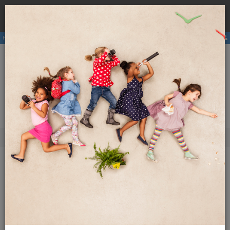
Rezervirajte
hostel
pri nas ter se izognite višji ceni zaradi
×
provizij posrednikov.
Hostli
Članstvo
E-revija
Aktivnosti
ENG
SLO
Meni
Revija Globetrotter
2023
Marec 2023
Dodatna vsebina
Marec 2023
12