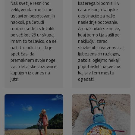
Naš svet je resnično
katerega bi pomislili v
velik, vendar me to ne
času iskanja sanjske
ustavi pri popotovanjih
destinacije za naše
naokoli, pa četudi
naslednje potovanje.
moram sedeti v letalih
Ampak nikoli se ne ve,
po več kot 25 ur skupaj.
kdaj bomo tja zašli po
Imam to težavico, da se
naključju, zaradi
na hitro odločim, da je
službenih obveznosti ali
spet čas, da
ljubezenskih razlogov,
premaknem svoje noge,
zato si oglejmo nekaj
zato letalske vozovnice
popotniških nasvetov,
kupujem iz danes na
kaj si v tem mestu
jutri.
ogledati.