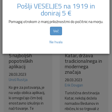
Pošlji VESELJE5 na 1919 in
doniraj 5 €
Pomagaj otrokom z manj priložnostmi do počitnic na morju.
Več
Ne hvala
5 najboljših
Katar, država
popotniških
tradicionalnega in
aplikacij
modernega
značaja
28.03.2023
Uroš Rustja
28.03.2023
Erik Dovgan
Ko gre za potovanja, je
na voljo obilica aplikacij,
Turistična destinacija
ki omogočajo čim bolj
Katar, nekdaj dežela
enostavno izkušnjo in
nomadov Beduinov in
načrtovanje. Te
ribičev, ki so trgovali z