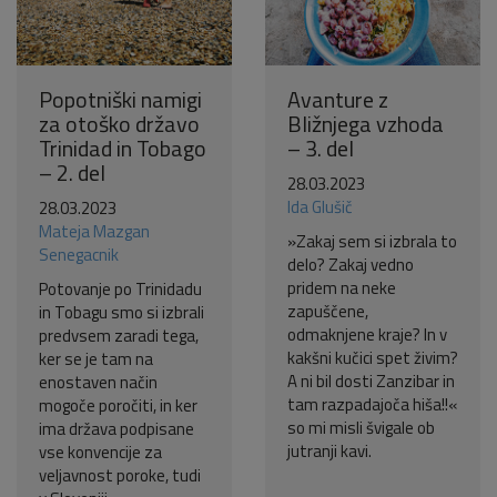
Popotniški namigi
Avanture z
za otoško državo
Bližnjega vzhoda
Trinidad in Tobago
– 3. del
– 2. del
28.03.2023
Ida Glušič
28.03.2023
Mateja Mazgan
»Zakaj sem si izbrala to
Senegacnik
delo? Zakaj vedno
pridem na neke
Potovanje po Trinidadu
zapuščene,
in Tobagu smo si izbrali
odmaknjene kraje? In v
predvsem zaradi tega,
kakšni kučici spet živim?
ker se je tam na
A ni bil dosti Zanzibar in
enostaven način
tam razpadajoča hiša!!«
mogoče poročiti, in ker
so mi misli švigale ob
ima država podpisane
jutranji kavi.
vse konvencije za
veljavnost poroke, tudi