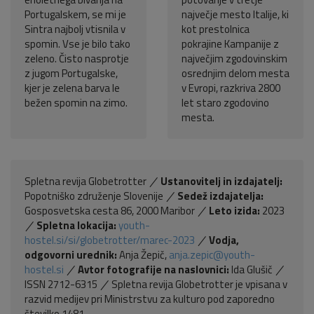
Portugalskem, se mi je
največje mesto Italije, ki
Sintra najbolj vtisnila v
kot prestolnica
spomin. Vse je bilo tako
pokrajine Kampanije z
zeleno. Čisto nasprotje
največjim zgodovinskim
z jugom Portugalske,
osrednjim delom mesta
kjer je zelena barva le
v Evropi, razkriva 2800
bežen spomin na zimo.
let staro zgodovino
mesta.
Spletna revija Globetrotter
Ustanovitelj in izdajatelj:
Popotniško združenje Slovenije
Sedež izdajatelja:
Gosposvetska cesta 86, 2000 Maribor
Leto izida:
2023
Spletna lokacija:
youth-
hostel.si/si/globetrotter/marec-2023
Vodja,
odgovorni urednik:
Anja Žepič,
anja.zepic@youth-
hostel.si
Avtor fotografije na naslovnici:
Ida Glušič
ISSN 2712-6315
Spletna revija Globetrotter je vpisana v
razvid medijev pri Ministrstvu za kulturo pod zaporedno
številko 1481.