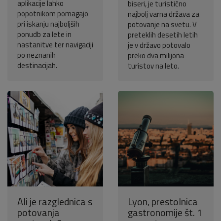
aplikacije lahko
biseri, je turistično
popotnikom pomagajo
najbolj varna država za
pri iskanju najboljših
potovanje na svetu. V
ponudb za lete in
preteklih desetih letih
nastanitve ter navigaciji
je v državo potovalo
po neznanih
preko dva milijona
destinacijah.
turistov na leto.
Ali je razglednica s
Lyon, prestolnica
potovanja
gastronomije št. 1