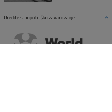
Uredite si popotniško zavarovanje
Reci svetu HI