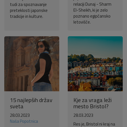
relaciji Dunaj - Sharm
tudi za spoznavanje
El-Sheikh, ki je zelo
preteklosti japonske
poznano egipčansko
tradicije in kulture.
letovišče.
15 najlepših držav
Kje za vraga leži
sveta
mesto Bristol?
28.03.2023
28.03.2023
Naša Popotnica
Res je, Bristol ni kraj na