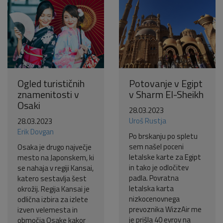
Ogled turističnih
Potovanje v Egipt
znamenitosti v
v Sharm El-Sheikh
Osaki
28.03.2023
Uroš Rustja
28.03.2023
Erik Dovgan
Po brskanju po spletu
sem našel poceni
Osaka je drugo največje
letalske karte za Egipt
mesto na Japonskem, ki
in tako je odločitev
se nahaja v regiji Kansai,
padla. Povratna
katero sestavlja šest
letalska karta
okrožij. Regija Kansai je
nizkocenovnega
odlična izbira za izlete
prevoznika WizzAir me
izven velemesta in
je prišla 40 evrov na
območja Osake kakor