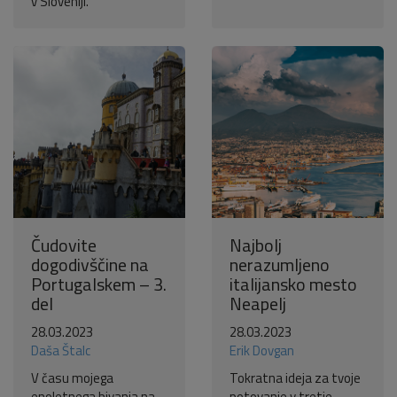
v Sloveniji.
Čudovite
Najbolj
dogodivščine na
nerazumljeno
Portugalskem – 3.
italijansko mesto
del
Neapelj
28.03.2023
28.03.2023
Daša Štalc
Erik Dovgan
V času mojega
Tokratna ideja za tvoje
enoletnega bivanja na
potovanje v tretje