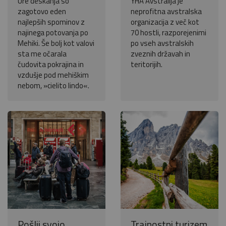
Ure deskanja so
YHA Avstralija je
zagotovo eden
neprofitna avstralska
najlepših spominov z
organizacija z več kot
najinega potovanja po
70 hostli, razporejenimi
Mehiki. Še bolj kot valovi
po vseh avstralskih
sta me očarala
zveznih državah in
čudovita pokrajina in
teritorijih.
vzdušje pod mehiškim
nebom, »cielito lindo«.
Pošlji svojo
Trajnostni turizem