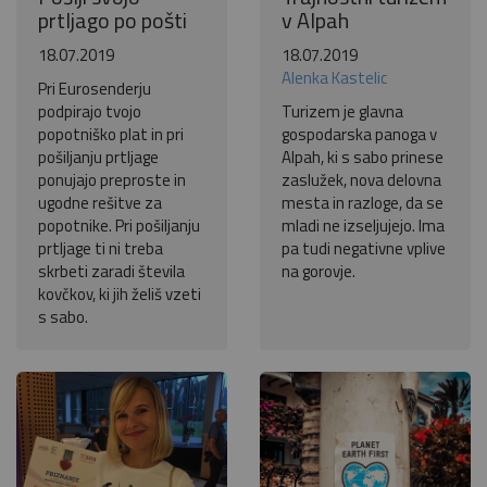
prtljago po pošti
v Alpah
18.07.2019
18.07.2019
Alenka Kastelic
Pri Eurosenderju
podpirajo tvojo
Turizem je glavna
popotniško plat in pri
gospodarska panoga v
pošiljanju prtljage
Alpah, ki s sabo prinese
ponujajo preproste in
zaslužek, nova delovna
ugodne rešitve za
mesta in razloge, da se
popotnike. Pri pošiljanju
mladi ne izseljujejo. Ima
prtljage ti ni treba
pa tudi negativne vplive
skrbeti zaradi števila
na gorovje.
kovčkov, ki jih želiš vzeti
s sabo.