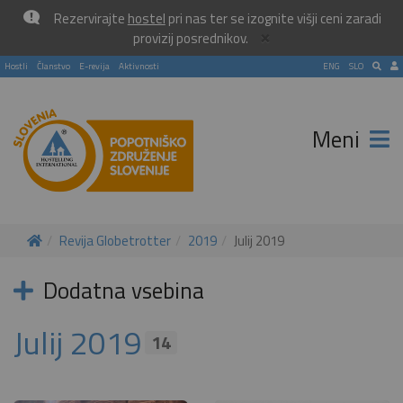
Rezervirajte
hostel
pri nas ter se izognite višji ceni zaradi
×
provizij posrednikov.
Hostli
Članstvo
E-revija
Aktivnosti
ENG
SLO
Meni
Revija Globetrotter
2019
Julij 2019
Dodatna vsebina
Julij 2019
14