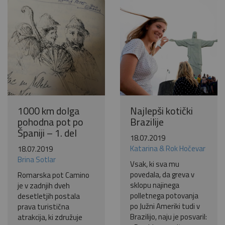
1000 km dolga
Najlepši kotički
pohodna pot po
Brazilije
Španiji – 1. del
18.07.2019
Katarina & Rok Hočevar
18.07.2019
Brina Sotlar
Vsak, ki sva mu
povedala, da greva v
Romarska pot Camino
sklopu najinega
je v zadnjih dveh
polletnega potovanja
desetletjih postala
po Južni Ameriki tudi v
prava turistična
Brazilijo, naju je posvaril:
atrakcija, ki združuje