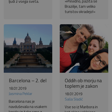
»Previdno, pazita se
ljudi z vsega sveta.
Brazilije, tam veliko
turistov okradejo!«
Barcelona – 2. del
Oddih ob morju na
toplem je zakon
18.07.2019
Jasmina Peklar
18.07.2019
Saša Sladič
Barcelona nas je
navduševala na vsakem
Vse so iz Maribora in
koraku in tako smo z