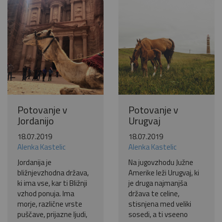
Pošlji VESELJE5 na 1919 in
doniraj 5 €
Pomagaj otrokom z manj priložnostmi do počitnic na morju.
Več
Ne hvala
Potovanje v
Potovanje v
Jordanijo
Urugvaj
18.07.2019
18.07.2019
Alenka Kastelic
Alenka Kastelic
Jordanija je
Na jugovzhodu Južne
bližnjevzhodna država,
Amerike leži Urugvaj, ki
ki ima vse, kar ti Bližnji
je druga najmanjša
vzhod ponuja. Ima
država te celine,
morje, različne vrste
stisnjena med veliki
puščave, prijazne ljudi,
sosedi, a ti vseeno