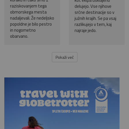
kot ekipa usklajeno
raziskovanjem tega
delujejo. Vse njihove
obmorskega mesta
srčne destinacije so v
nadaljevali. Že nedeljsko
južnih krajih. Se pa vsaj
popoldne je bilo pestro
razlikujejo v tem, kaj
in nogometno
najraje jedo.
obarvano.
Pokaži več