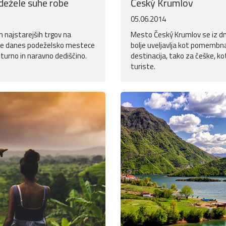
dežele suhe robe
Český Krumlov
05.06.2014
n najstarejših trgov na
Mesto Český Krumlov se iz d
je danes podeželsko mestece
bolje uveljavlja kot pomembna
turno in naravno dediščino.
destinacija, tako za češke, ko
turiste.