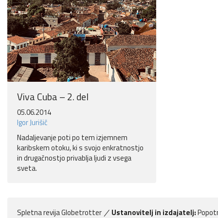
Viva Cuba – 2. del
05.06.2014
Igor Jurišič
Nadaljevanje poti po tem izjemnem
karibskem otoku, ki s svojo enkratnostjo
in drugačnostjo privablja ljudi z vsega
sveta.
Spletna revija Globetrotter
Ustanovitelj in izdajatelj:
Popotn