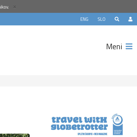
×
nikov.
ELJE5
ENG
SLO
in
 €
Meni
z manj
itnic na