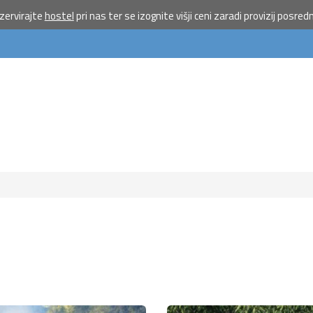
ervirajte
hostel
pri nas ter se izognite višji ceni zaradi provizij posred
Pošlji VES
na 1919 
doniraj 5
Pomagaj otrokom 
priložnostmi do poč
morju.
Več
Ne hvala