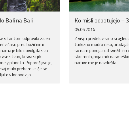
o Bali na Bali
Ko misli odpotujejo – 3
05.06.2014
 se s fantom odpravila za en
Z višjih predelov smo si ogledo
er v času pred božičnimi
turkizno modro reko, prodajalc
r nama je bilo dovolj, da sva
so nam ponujali od svežih rib
vse stvari, ki sva si jih
skromnih, prijaznih nasmeško
onely planeta. Priporočljivo je,
narave me je navdušila.
 vsaj malo preberete, če se
ljate v Indonezijo.