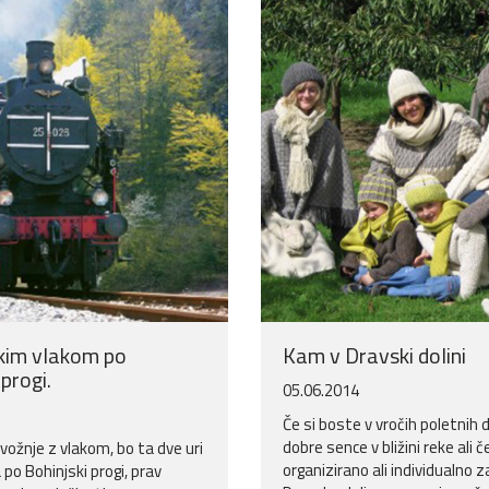
kim vlakom po
Kam v Dravski dolini
 progi.
05.06.2014
Če si boste v vročih poletnih 
dobre sence v bližini reke ali 
e vožnje z vlakom, bo ta dve uri
organizirano ali individualno 
 po Bohinjski progi, prav