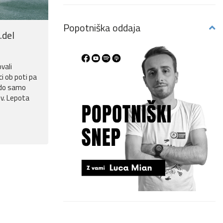
Popotniška oddaja
.del
vali
i ob poti pa
 do samo
v. Lepota