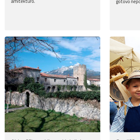
arhitekturo.
gotovo nepo