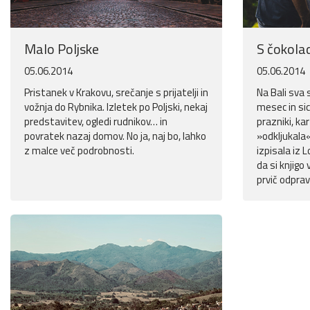
Malo Poljske
S čokolad
05.06.2014
05.06.2014
Pristanek v Krakovu, srečanje s prijatelji in
Na Bali sva
vožnja do Rybnika. Izletek po Poljski, nekaj
mesec in sic
predstavitev, ogledi rudnikov… in
prazniki, ka
povratek nazaj domov. No ja, naj bo, lahko
»odkljukala« 
z malce več podrobnosti.
izpisala iz L
da si knjigo
prvič odprav