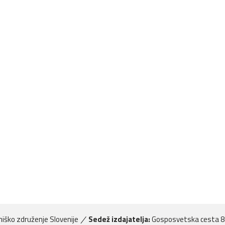
iško združenje Slovenije
Sedež izdajatelja:
Gosposvetska cesta 8