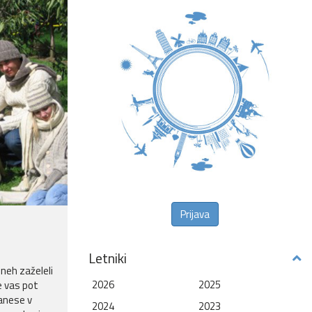
Prijava
Letniki
dneh zaželeli
2026
2025
če vas pot
zanese v
2024
2023