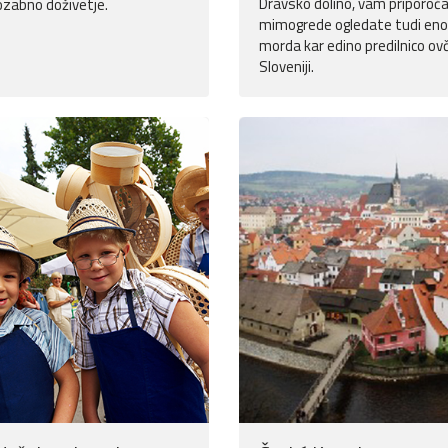
Dravsko dolino, vam priporoča
zabno doživetje.
mimogrede ogledate tudi eno 
morda kar edino predilnico ovč
Sloveniji.