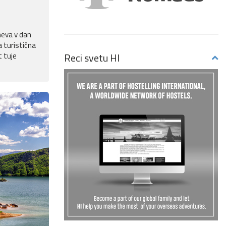
neva v dan
 turistična
Reci svetu HI
t tuje