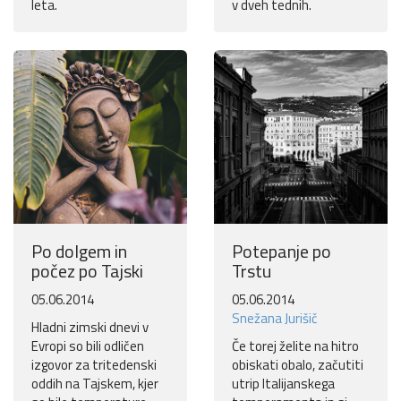
leta.
v dveh tednih.
Po dolgem in
Potepanje po
počez po Tajski
Trstu
05.06.2014
05.06.2014
Snežana Jurišič
Hladni zimski dnevi v
Evropi so bili odličen
Če torej želite na hitro
izgovor za tritedenski
obiskati obalo, začutiti
oddih na Tajskem, kjer
utrip Italijanskega