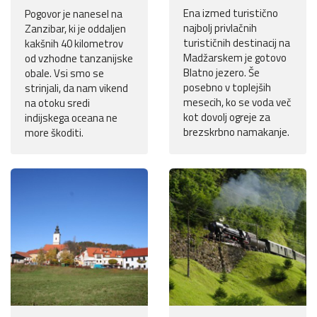
Ena izmed turistično
Pogovor je nanesel na
najbolj privlačnih
Zanzibar, ki je oddaljen
turističnih destinacij na
kakšnih 40 kilometrov
Madžarskem je gotovo
od vzhodne tanzanijske
Blatno jezero. Še
obale. Vsi smo se
posebno v toplejših
strinjali, da nam vikend
mesecih, ko se voda več
na otoku sredi
kot dovolj ogreje za
indijskega oceana ne
brezskrbno namakanje.
more škoditi.