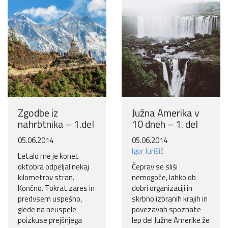
Pošlji VESELJE5 na 1919 in
doniraj 5 €
Pomagaj otrokom z manj priložnostmi do počitnic na morju.
Več
Ne hvala
Zgodbe iz
Južna Amerika v
nahrbtnika – 1.del
10 dneh – 1. del
05.06.2014
05.06.2014
Igor Jurišič
Letalo me je konec
oktobra odpeljal nekaj
Čeprav se sliši
kilometrov stran.
nemogoče, lahko ob
Končno. Tokrat zares in
dobri organizaciji in
predvsem uspešno,
skrbno izbranih krajih in
glede na neuspele
povezavah spoznate
poizkuse prejšnjega
lep del Južne Amerike že