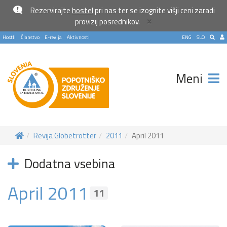
Rezervirajte
hostel
pri nas ter se izognite višji ceni zaradi
×
provizij posrednikov.
Hostli
Članstvo
E-revija
Aktivnosti
ENG
SLO
Meni
Revija Globetrotter
2011
April 2011
Dodatna vsebina
April 2011
11