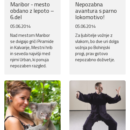
Maribor - mesto
Nepozabna
obdano z lepoto –
avantura s parno
6.del
lokomotivo!
05.06.2014
05.06.2014
Nad mestom Maribor
Za ljubitelje vožnje z
se dvigajo griči Piramide
vlakom, bo dve uri dolga
in Kalvarije, Mestni hrib
vožnja po Bohinjski
in seveda najvišji med
progi, prav gotovo
njimi Urban, ki ponuja
nepozabno doživetje.
nepozaben razgled.