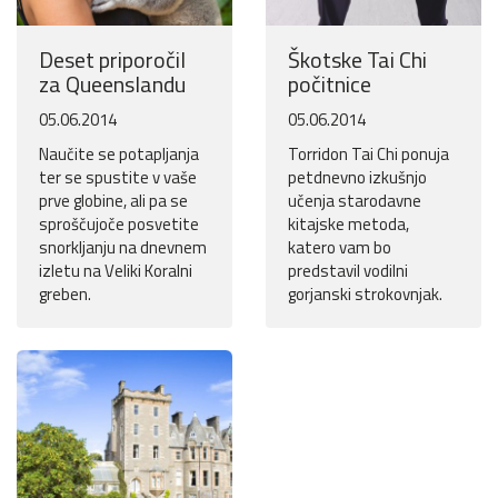
Deset priporočil
Škotske Tai Chi
za Queenslandu
počitnice
05.06.2014
05.06.2014
Naučite se potapljanja
Torridon Tai Chi ponuja
ter se spustite v vaše
petdnevno izkušnjo
prve globine, ali pa se
učenja starodavne
sproščujoče posvetite
kitajske metoda,
snorkljanju na dnevnem
katero vam bo
izletu na Veliki Koralni
predstavil vodilni
greben.
gorjanski strokovnjak.