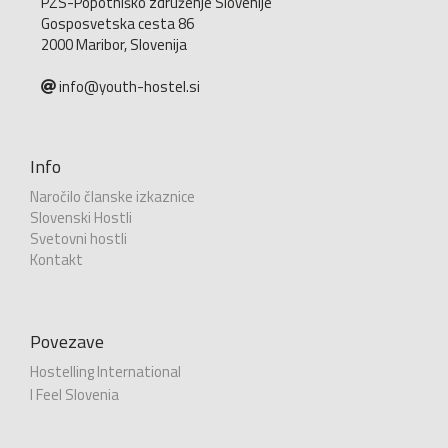
PZS-Popotniško združenje Slovenije
Gosposvetska cesta 86
2000 Maribor, Slovenija
info@youth-hostel.si
Info
Naročilo članske izkaznice
Slovenski Hostli
Svetovni hostli
Kontakt
Povezave
Hostelling International
I Feel Slovenia