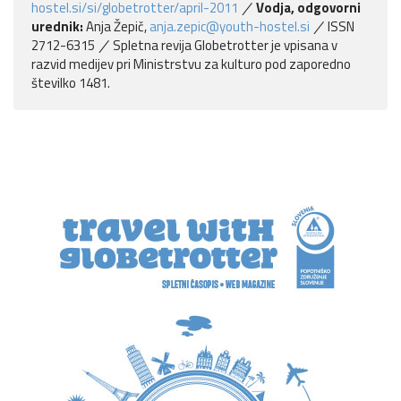
hostel.si/si/globetrotter/april-2011
Vodja, odgovorni
urednik:
Anja Žepič,
anja.zepic@youth-hostel.si
ISSN
2712-6315
Spletna revija Globetrotter je vpisana v
razvid medijev pri Ministrstvu za kulturo pod zaporedno
številko 1481.