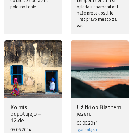
so bile temperature
temperamenta in si
poletno tople.
ogledati znamenitosti
naše preteklosti, je
Trst pravo mesto za
vas.
Ko misli
Užitki ob Blatnem
odpotujejo –
jezeru
12.del
05.06.2014
Igor Fabjan
05.06.2014