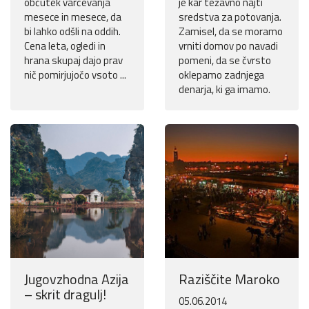
občutek varčevanja
je kar težavno najti
mesece in mesece, da
sredstva za potovanja.
bi lahko odšli na oddih.
Zamisel, da se moramo
Cena leta, ogledi in
vrniti domov po navadi
hrana skupaj dajo prav
pomeni, da se čvrsto
nič pomirjujočo vsoto ...
oklepamo zadnjega
denarja, ki ga imamo.
Jugovzhodna Azija
Raziščite Maroko
– skrit dragulj!
05.06.2014