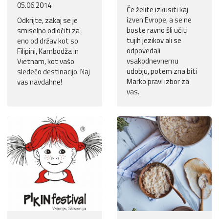
05.06.2014
Če želite izkusiti kaj
izven Evrope, a se ne
Odkrijte, zakaj se je
boste ravno šli učiti
smiselno odločiti za
tujih jezikov ali se
eno od držav kot so
odpovedali
Filipini, Kambodža in
vsakodnevnemu
Vietnam, kot vašo
udobju, potem zna biti
sledečo destinacijo. Naj
Marko pravi izbor za
vas navdahne!
vas.