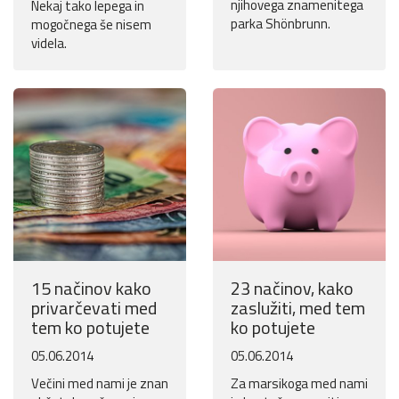
njihovega znamenitega
Nekaj tako lepega in
parka Shönbrunn.
mogočnega še nisem
videla.
15 načinov kako
23 načinov, kako
privarčevati med
zaslužiti, med tem
tem ko potujete
ko potujete
05.06.2014
05.06.2014
Večini med nami je znan
Za marsikoga med nami