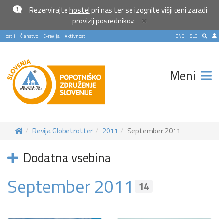
Rezervirajte
hostel
pri nas ter se izognite višji ceni zaradi
×
provizij posrednikov.
Hostli
Članstvo
E-revija
Aktivnosti
ENG
SLO
Meni
Revija Globetrotter
2011
September 2011
Dodatna vsebina
September 2011
14
Pošlji VESELJE5 na 1919 in
doniraj 5 €