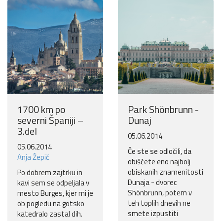
Pomagaj otrokom z manj priložnostmi do počitnic na morju.
Več
Ne hvala
1700 km po
Park Shönbrunn -
severni Španiji –
Dunaj
3.del
05.06.2014
05.06.2014
Če ste se odločili, da
Anja Žepič
obiščete eno najbolj
obiskanih znamenitosti
Po dobrem zajtrku in
Dunaja - dvorec
kavi sem se odpeljala v
Shönbrunn, potem v
mesto Burges, kjer mi je
teh toplih dnevih ne
ob pogledu na gotsko
smete izpustiti
katedralo zastal dih.