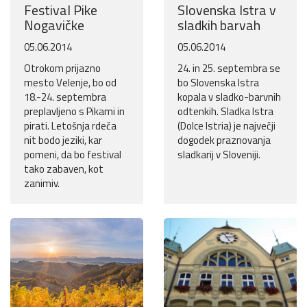
Festival Pike
Slovenska Istra v
Nogavičke
sladkih barvah
05.06.2014
05.06.2014
Otrokom prijazno
24. in 25. septembra se
mesto Velenje, bo od
bo Slovenska Istra
18.-24. septembra
kopala v sladko-barvnih
preplavljeno s Pikami in
odtenkih. Sladka Istra
pirati. Letošnja rdeča
(Dolce Istria) je največji
nit bodo jeziki, kar
dogodek praznovanja
pomeni, da bo festival
sladkarij v Sloveniji.
tako zabaven, kot
zanimiv.