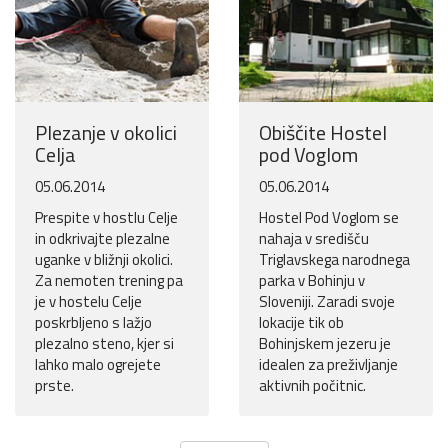
Plezanje v okolici
Obiščite Hostel
Celja
pod Voglom
05.06.2014
05.06.2014
Prespite v hostlu Celje
Hostel Pod Voglom se
in odkrivajte plezalne
nahaja v središču
uganke v bližnji okolici.
Triglavskega narodnega
Za nemoten trening pa
parka v Bohinju v
je v hostelu Celje
Sloveniji. Zaradi svoje
poskrbljeno s lažjo
lokacije tik ob
plezalno steno, kjer si
Bohinjskem jezeru je
lahko malo ogrejete
idealen za preživljanje
prste.
aktivnih počitnic.