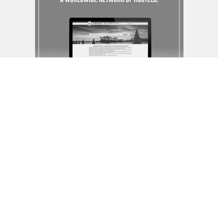
Popotniška oddaja