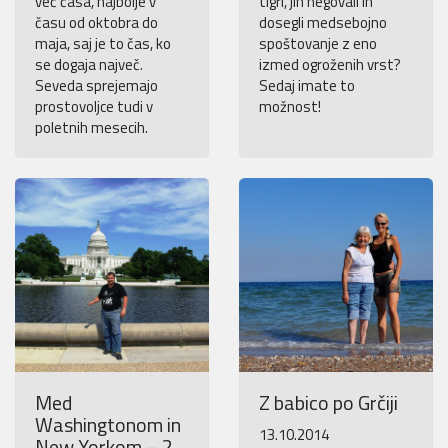
več časa, najbolje v
tigri, jih negovali in
času od oktobra do
dosegli medsebojno
maja, saj je to čas, ko
spoštovanje z eno
se dogaja največ.
izmed ogroženih vrst?
Seveda sprejemajo
Sedaj imate to
prostovoljce tudi v
možnost!
poletnih mesecih.
Med
Z babico po Grčiji
Washingtonom in
13.10.2014
New Yorkom – 2.