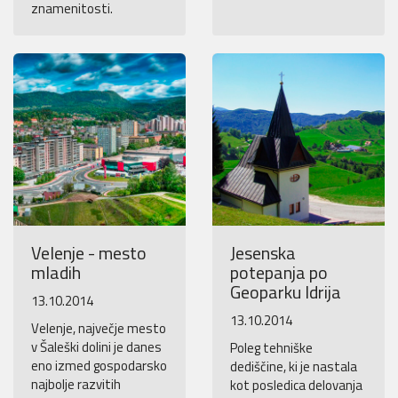
znamenitosti.
Velenje - mesto
Jesenska
mladih
potepanja po
Geoparku Idrija
13.10.2014
13.10.2014
Velenje, največje mesto
v Šaleški dolini je danes
Poleg tehniške
eno izmed gospodarsko
dediščine, ki je nastala
najbolje razvitih
kot posledica delovanja