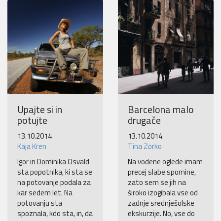
Pošlji VESELJE5 na 1919 in
doniraj 5 €
Pomagaj otrokom z manj priložnostmi do počitnic na morju.
Več
Ne hvala
Upajte si in
Barcelona malo
potujte
drugače
13.10.2014
13.10.2014
Kaja Kren
Tina Zorko
Igor in Dominika Osvald
Na vodene oglede imam
sta popotnika, ki sta se
precej slabe spomine,
na potovanje podala za
zato sem se jih na
kar sedem let. Na
široko izogibala vse od
potovanju sta
zadnje srednješolske
spoznala, kdo sta, in, da
ekskurzije. No, vse do