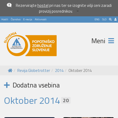
Rezervirajte
hostel
pri nas ter se izognite višji ceni zaradi
×
provizij posrednikov.
Hostli
Članstvo
E-revija
Aktivnosti
ENG
SLO
Meni
Revija Globetrotter
2014
Oktober 2014
Dodatna vsebina
Oktober 2014
20