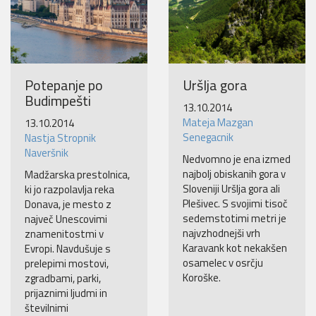
Potepanje po
Uršlja gora
Budimpešti
13.10.2014
Mateja Mazgan
13.10.2014
Senegacnik
Nastja Stropnik
Naveršnik
Nedvomno je ena izmed
najbolj obiskanih gora v
Madžarska prestolnica,
Sloveniji Uršlja gora ali
ki jo razpolavlja reka
Plešivec. S svojimi tisoč
Donava, je mesto z
sedemstotimi metri je
največ Unescovimi
najvzhodnejši vrh
znamenitostmi v
Karavank kot nekakšen
Evropi. Navdušuje s
osamelec v osrčju
prelepimi mostovi,
Koroške.
zgradbami, parki,
prijaznimi ljudmi in
številnimi