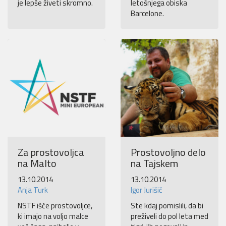
je lepše živeti skromno.
letošnjega obiska
Barcelone.
Za prostovoljca
Prostovoljno delo
na Malto
na Tajskem
13.10.2014
13.10.2014
Anja Turk
Igor Jurišič
NSTF išče prostovoljce,
Ste kdaj pomislili, da bi
ki imajo na voljo malce
preživeli do pol leta med