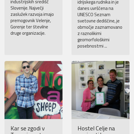
industrijskih središč
idrijskega rudnika in je
Slovenije. Največji
danes uvrščena na
zaslužek razvoja imajo
UNESCO Seznam
premogovnik Velenje,
svetovne dediščine, je
Gorenje ter številne
območje zaznamovano
druge organizacije.
z raznolikimi
geomorfološkimi
posebnostmi ...
Kar se zgodi v
Hostel Celje na