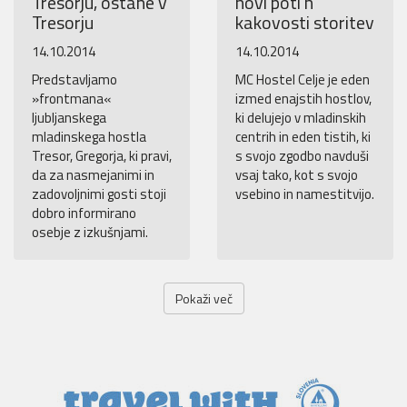
Tresorju, ostane v
novi poti h
Tresorju
kakovosti storitev
14.10.2014
14.10.2014
Predstavljamo
MC Hostel Celje je eden
»frontmana«
izmed enajstih hostlov,
ljubljanskega
ki delujejo v mladinskih
mladinskega hostla
centrih in eden tistih, ki
Tresor, Gregorja, ki pravi,
s svojo zgodbo navduši
da za nasmejanimi in
vsaj tako, kot s svojo
zadovoljnimi gosti stoji
vsebino in namestitvijo.
dobro informirano
osebje z izkušnjami.
Pokaži več