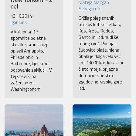
Mateja Mazgan
del
Senegacnik
13.10.2014
Grčija poleg znanih
Igor Jurišič
otokov kot so Lefkas,
Kos, Kreta, Rodos,
V kolikor se še
Santorini itd. nudi še
spomnite poletne
mnogo več. Ponuja
številke, smo v njej
čudovite plaže, njena
opisali Annapolis,
obala je dolga celo več
Philadelphio in
kot 13000 km, kristalno
Baltimore, kjer smo
čisto morje, prijazne
potovanje zaključili. V
domačine, pestro
tej številki pa
zgodovino, visoke gore
začenjamo z
itd.
Washingtonom.