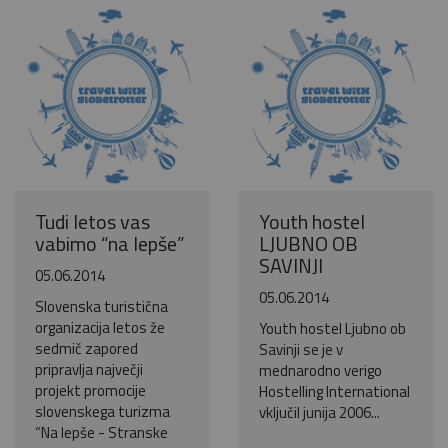
Pošlji VESELJE5 na 1919 in
doniraj 5 €
Pomagaj otrokom z manj priložnostmi do počitnic na morju.
Več
Ne hvala
Tudi letos vas
Youth hostel
vabimo “na lepše”
LJUBNO OB
SAVINJI
05.06.2014
05.06.2014
Slovenska turistična
organizacija letos že
Youth hostel Ljubno ob
sedmič zapored
Savinji se je v
pripravlja največji
mednarodno verigo
projekt promocije
Hostelling International
slovenskega turizma
vključil junija 2006...
“Na lepše - Stranske