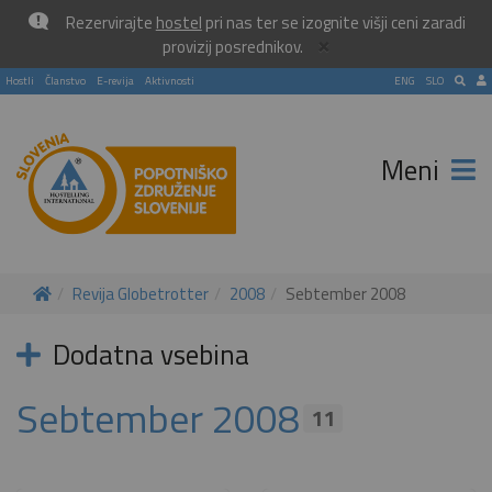
Rezervirajte
hostel
pri nas ter se izognite višji ceni zaradi
×
provizij posrednikov.
Hostli
Članstvo
E-revija
Aktivnosti
ENG
SLO
Meni
Revija Globetrotter
2008
Sebtember 2008
Dodatna vsebina
Sebtember 2008
11