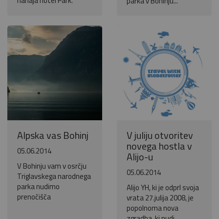
nahaja hotel Park.
parka v Bohinju...
Alpska vas Bohinj
V juliju otvoritev
novega hostla v
05.06.2014
Alijo-u
V Bohinju vam v osrčju
05.06.2014
Triglavskega narodnega
parka nudimo
Alijo YH, ki je odprl svoja
prenočišča
vrata 27.julija 2008, je
popolnoma nova
zgradba, ki nudi