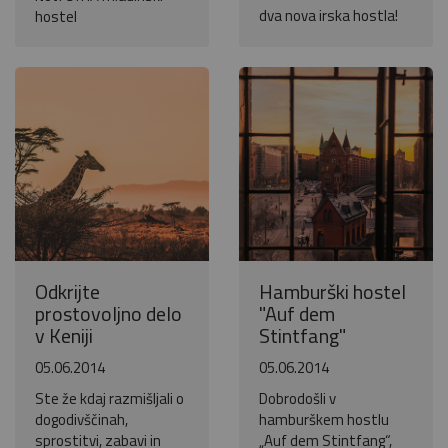
dva nova irska hostla!
hostel
Odkrijte
Hamburški hostel
prostovoljno delo
"Auf dem
v Keniji
Stintfang"
05.06.2014
05.06.2014
Ste že kdaj razmišljali o
Dobrodošli v
dogodivščinah,
hamburškem hostlu
sprostitvi, zabavi in
„Auf dem Stintfang“,