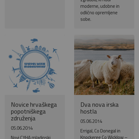
moderne, udobne in
odlično opremljene
sobe.
Novice hrvaškega
Dva nova irska
popotniškega
hostla
združenja
05.06.2014
05.06.2014
Errigal, Co Donegal in
Knockeree Co Wicklow –
Novi CYHA mladinski