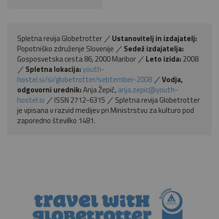
Spletna revija Globetrotter
Ustanovitelj in izdajatelj:
Popotniško združenje Slovenije
Sedež izdajatelja:
Gosposvetska cesta 86, 2000 Maribor
Leto izida:
2008
Spletna lokacija:
youth-
hostel.si/si/globetrotter/sebtember-2008
Vodja,
odgovorni urednik:
Anja Žepič,
anja.zepic@youth-
hostel.si
ISSN 2712-6315
Spletna revija Globetrotter
je vpisana v razvid medijev pri Ministrstvu za kulturo pod
zaporedno številko 1481.