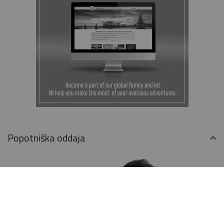
Popotniška oddaja